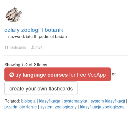
działy zoologii i botaniki
I- nazwa działu II- podmiot badań
11 flashcards
mB1
Showing
1-2
of
2
items.
try
for free VocApp
language courses
or
create your own flashcards
Related:
biologia
|
klasyfikacja
|
systematyka
|
system klasyfikacji
|
przedmioty ścisłe
|
system zoologiczny
|
klasyfikacja zoologiczna