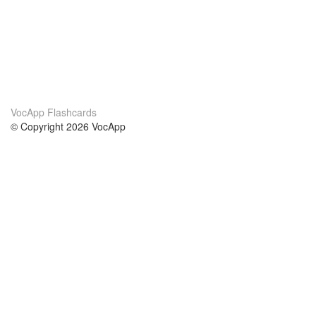
VocApp Flashcards
© Copyright 2026 VocApp
02-798 Mielczarskiego 8/58
Warsaw, Poland (EU)
About Us
Conditions
our team
100% guarantee