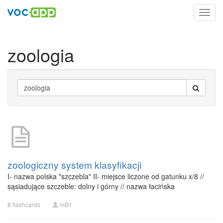
Toggl
navig
zoologia
zoologiczny system klasyfikacji
I- nazwa polska "szczebla" II- miejsce liczone od gatunku x/8 //
sąsiadujące szczeble: dolny i górny // nazwa łacińska
8 flashcards
mB1