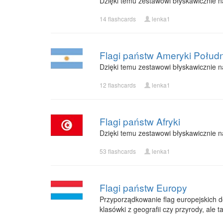
Dzięki temu zestawowi błyskawicznie n
14 flashcards
lenka1
Flagi państw Ameryki Połud
Dzięki temu zestawowi błyskawicznie n
12 flashcards
lenka1
Flagi państw Afryki
Dzięki temu zestawowi błyskawicznie n
53 flashcards
lenka1
Flagi państw Europy
Przyporządkowanie flag europejskich d
klasówki z geografii czy przyrody, ale 