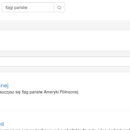
cnej
auczysz się flag państw Ameryki Północnej.
ii