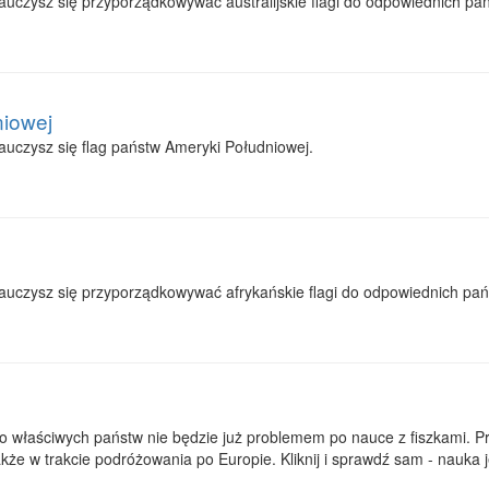
auczysz się przyporządkowywać australijskie flagi do odpowiednich pań
niowej
auczysz się flag państw Ameryki Południowej.
auczysz się przyporządkowywać afrykańskie flagi do odpowiednich pań
o właściwych państw nie będzie już problemem po nauce z fiszkami. P
także w trakcie podróżowania po Europie. Kliknij i sprawdź sam - nauka 