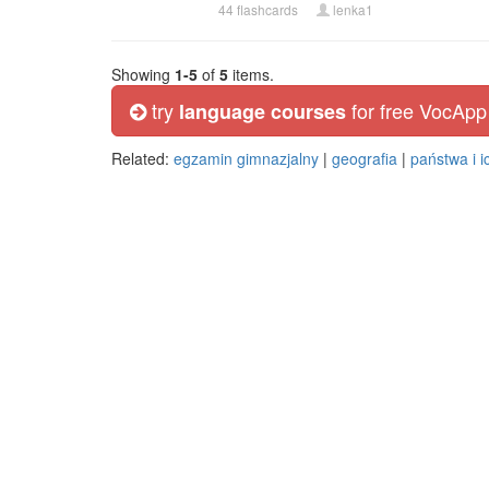
44 flashcards
lenka1
Showing
1-5
of
5
items.
try
for free VocApp
language courses
Related:
egzamin gimnazjalny
|
geografia
|
państwa i ic