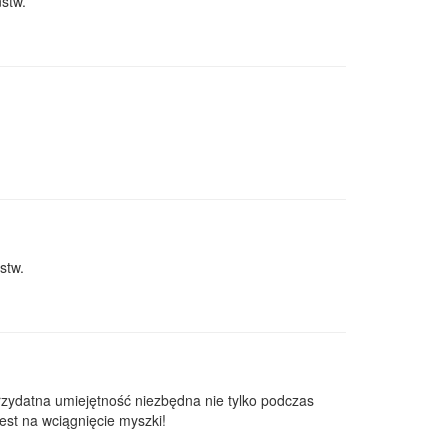
stw.
stw.
rzydatna umiejętność niezbędna nie tylko podczas
jest na wciągnięcie myszki!