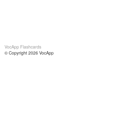
VocApp Flashcards
© Copyright 2026 VocApp
02-798 Mielczarskiego 8/58
Warsaw, Poland (EU)
About Us
Conditions
our team
100% guarantee