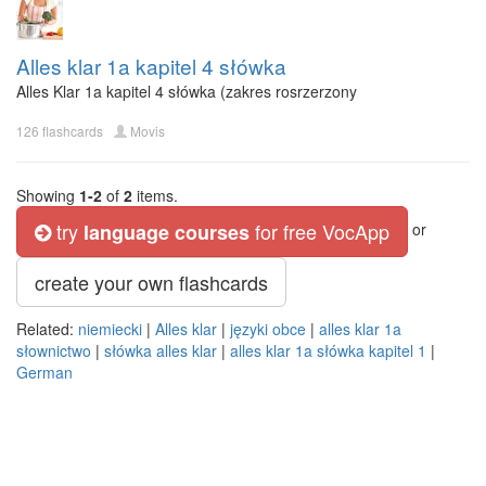
Alles klar 1a kapitel 4 słówka
Alles Klar 1a kapitel 4 słówka (zakres rosrzerzony
126 flashcards
Movis
Showing
1-2
of
2
items.
try
for free VocApp
language courses
or
create your own flashcards
Related:
niemiecki
|
Alles klar
|
języki obce
|
alles klar 1a
słownictwo
|
słówka alles klar
|
alles klar 1a słówka kapitel 1
|
German