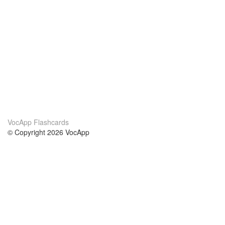
VocApp Flashcards
© Copyright 2026 VocApp
02-798 Mielczarskiego 8/58
Warsaw, Poland (EU)