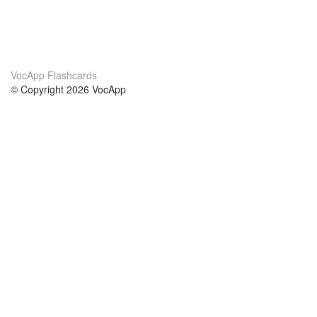
VocApp Flashcards
© Copyright 2026 VocApp
02-798 Mielczarskiego 8/58
Warsaw, Poland (EU)
About Us
Conditions
our team
100% guarantee
Blog
privacy policy
terms
Contact