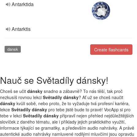
Antarktida
Antarktis
dansk
Create flashcards
Nauč se Světadíly dánsky!
Chceš se učit
dánsky
snadno a zábavně? To nás těší, tak proč
nezkusíš rovnou lekci
Světadíly dánsky
? Ať už se chceš naučit
dánsky
kvůli sobě, nebo proto, že to vyžaduje tvá profesní kariéra,
lekce
Světadíly dánsky
pro tebe jistě bude to pravé! VocApp si pro
tebe v lekci
Světadíly dánsky
připravil nejen přehled nejdůležitějších
slovíček z daného tématu, ale i příklady jejich praktického využití,
informace týkající se gramatiky, a především audio nahrávky. A právě
autentické audio nahrávky namluvené rodilými mluvčími jsou opravdu