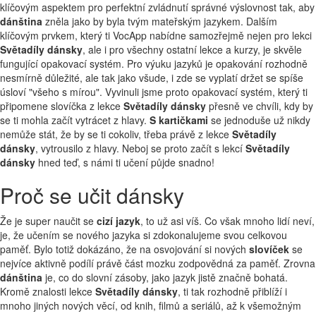
klíčovým aspektem pro perfektní zvládnutí správné výslovnost tak, aby
dánština
zněla jako by byla tvým mateřským jazykem. Dalším
klíčovým prvkem, který ti VocApp nabídne samozřejmě nejen pro lekci
Světadíly dánsky
, ale i pro všechny ostatní lekce a kurzy, je skvěle
fungující opakovací systém. Pro výuku jazyků je opakování rozhodně
nesmírně důležité, ale tak jako všude, i zde se vyplatí držet se spíše
úsloví "všeho s mírou". Vyvinuli jsme proto opakovací systém, který ti
připomene slovíčka z lekce
Světadíly dánsky
přesně ve chvíli, kdy by
se ti mohla začít vytrácet z hlavy.
S kartičkami
se jednoduše už nikdy
nemůže stát, že by se ti cokoliv, třeba právě z lekce
Světadíly
dánsky
, vytrousilo z hlavy. Neboj se proto začít s lekcí
Světadíly
dánsky
hned teď, s námi ti učení půjde snadno!
Proč se učit dánsky
Že je super naučit se
cizí jazyk
, to už asi víš. Co však mnoho lidí neví,
je, že učením se nového jazyka si zdokonalujeme svou celkovou
paměť. Bylo totiž dokázáno, že na osvojování si nových
slovíček
se
nejvíce aktivně podílí právě část mozku zodpovědná za paměť. Zrovna
dánština
je, co do slovní zásoby, jako jazyk jistě značně bohatá.
Kromě znalosti lekce
Světadíly dánsky
, ti tak rozhodně přiblíží i
mnoho jiných nových věcí, od knih, filmů a seriálů, až k všemožným