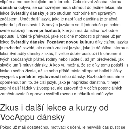
vtipům a memes kolujícím po internetu. Celá slovní zásoba, kterou
dánština
oplývá, se samozřejmě nedá shrnout do jediné lekce, ale
lekce
Světadíly dánsky
je pro studium rozhodně tím správným
začátkem. Umět další jazyk, jako je například dánština je značná
výhoda i při cestování. S novým jazykem se ti jednoduše po celém
světě nabízejí i
nové příležitosti
, kterých má dánština rozhodně
spoustu. Určitě tě překvapí, jaké rozličné možnosti ti přinese už jen
lekce
Světadíly dánsky
!
Poznávat novou kulturu
díky cizímu jazyku
je rozhodně skvělé, ale dobrá znalost jazyka, jako je dánština, kterou s
lekcí Světadíly dánsky získáš, ti velice dobře poslouží i k ohromení
tvých současných přátel, rodiny nebo i učitelů, až jim předvedeš, jak
skvěle umíš mluvit dánsky. A kdo ví, možná, že se díky tomu potkáš i s
láskou svého života, až ze sebe příště místo otřepané balící hlášky
vysypeš s
perfektní výslovností
něco dánsky. Rozhodně nesmíme
opomenout ani to, že cizí jazyk, jako je například dánština, ti nejen
zaplní další řádek v životopise, ale zároveň tě v očích potenciálních
zaměstnavatelů opravdu vystřelí rovnou o několik stupňů výše.
Zkus i další lekce a kurzy od
VocAppu dánsky
Pokud už máš dostatečnou motivaci k učení, je nejvyšší čas pustit se