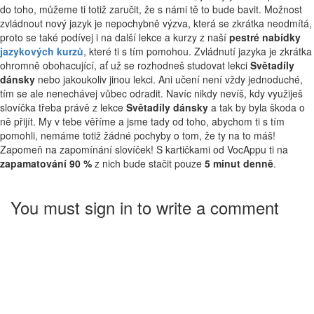
do toho, můžeme ti totiž zaručit, že s námi tě to bude bavit. Možnost
zvládnout nový jazyk je nepochybně výzva, která se zkrátka neodmítá,
proto se také podívej i na další lekce a kurzy z naší
pestré nabídky
jazykových kurzů
, které ti s tím pomohou. Zvládnutí jazyka je zkrátka
ohromně obohacující, ať už se rozhodneš studovat lekci
Světadíly
dánsky
nebo jakoukoliv jinou lekci. Ani učení není vždy jednoduché,
tím se ale nenechávej vůbec odradit. Navíc nikdy nevíš, kdy využiješ
slovíčka třeba právě z lekce
Světadíly dánsky
a tak by byla škoda o
ně přijít. My v tebe věříme a jsme tady od toho, abychom ti s tím
pomohli, nemáme totiž žádné pochyby o tom, že ty na to máš!
Zapomeň na zapomínání slovíček! S kartičkami od VocAppu ti na
zapamatování 90 %
z nich bude stačit pouze
5 minut denně
.
You must sign in to write a comment