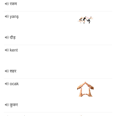
रकम
yarış
दौड़
kent
शहर
ocak
कुकर