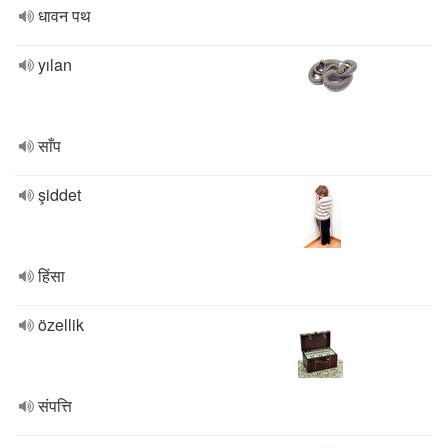
धावन पथ
yılan
साँप
şiddet
हिंसा
özellik
संपत्ति