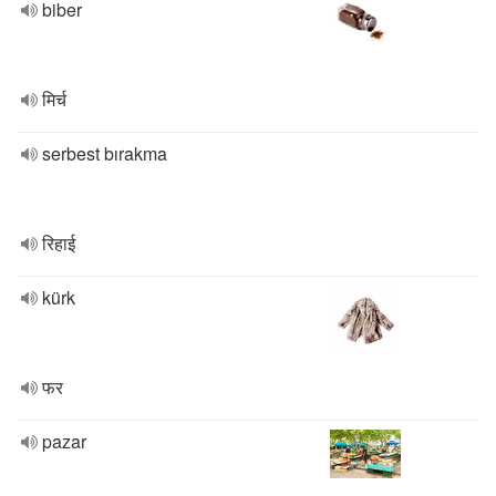
biber
मिर्च
serbest bırakma
रिहाई
kürk
फर
pazar