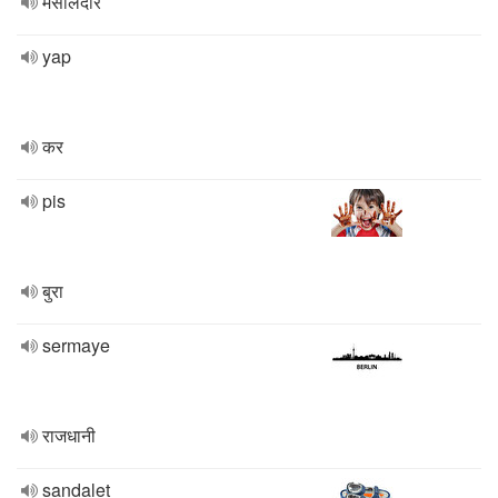
मसालेदार
yap
कर
pis
बुरा
sermaye
राजधानी
sandalet