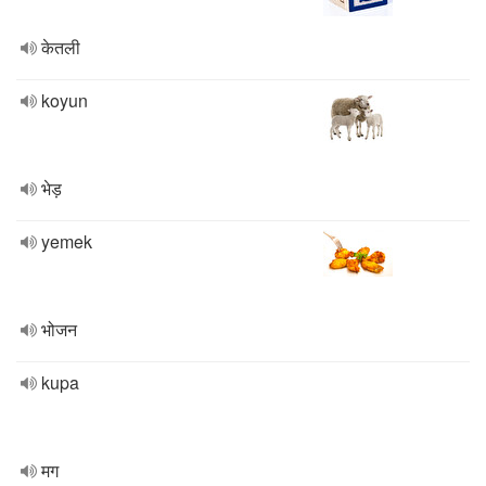
केतली
koyun
भेड़
yemek
भोजन
kupa
मग