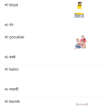
boya
रंग
çocuklar
बच्चे
kalıcı
स्थायी
kemik