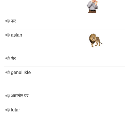
डर
aslan
शेर
genellikle
आमतौर पर
tutar