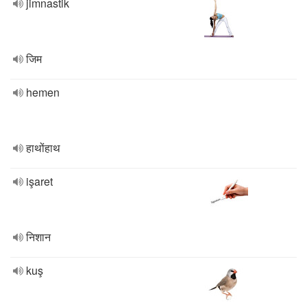
jimnastik
जिम
hemen
हाथोंहाथ
işaret
निशान
kuş