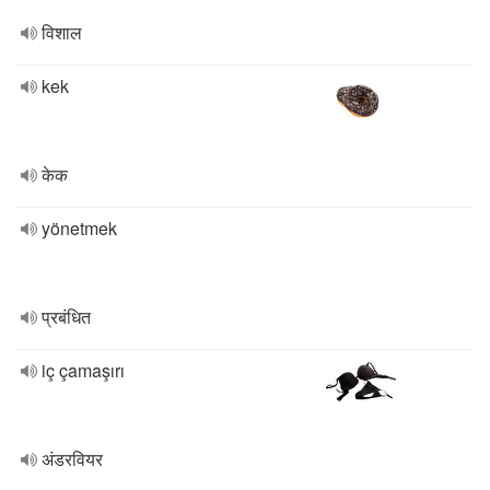
विशाल
kek
केक
yönetmek
प्रबंधित
iç çamaşırı
अंडरवियर