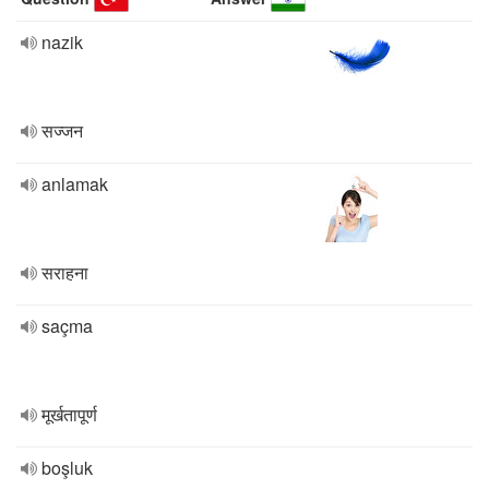
nazik
सज्जन
anlamak
सराहना
saçma
मूर्खतापूर्ण
boşluk