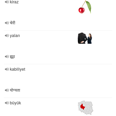
kiraz
चेरी
yalan
झूठ
kabiliyet
योग्यता
büyük