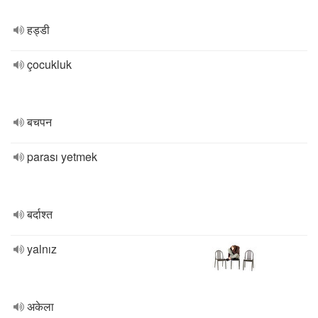
हड्डी
çocukluk
बचपन
parası yetmek
बर्दाश्त
yalnız
अकेला