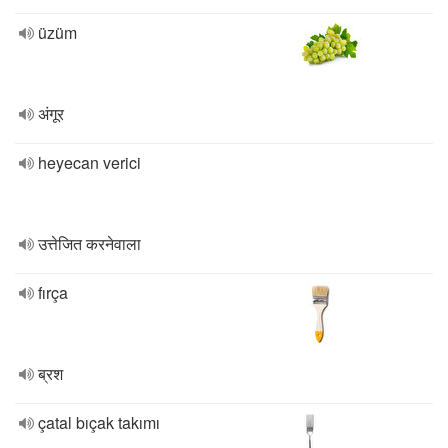
üzüm
अंगूर
heyecan verici
उत्तेजित करनेवाला
fırça
ब्रश
çatal bıçak takımı