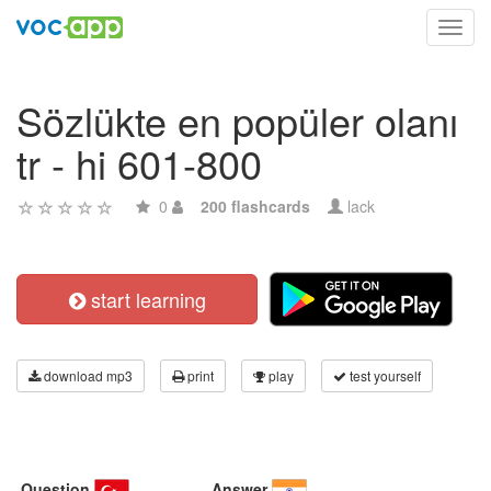
Toggl
navig
Sözlükte en popüler olanı
tr - hi 601-800
0
200 flashcards
lack
start learning
download mp3
print
play
test yourself
Question
Answer