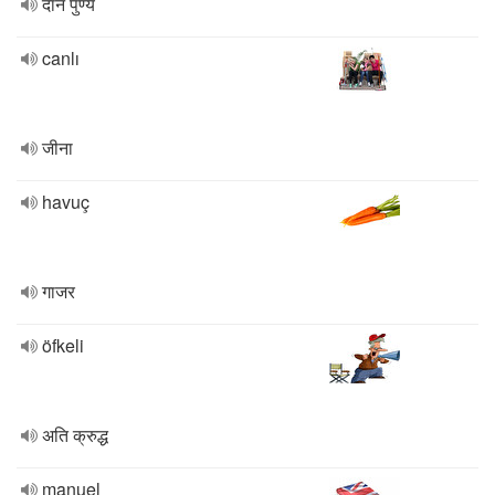
दान पुण्य
canlı
जीना
havuç
गाजर
öfkeli
अति क्रुद्ध
manuel