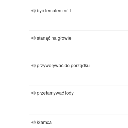
być tematem nr 1
stanąć na głowie
przywoływać do porządku
przełamywać lody
kłamca