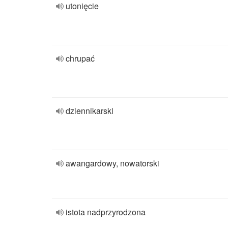
utonięcie
chrupać
dziennikarski
awangardowy, nowatorski
istota nadprzyrodzona