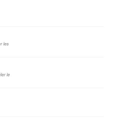
r les
ler le