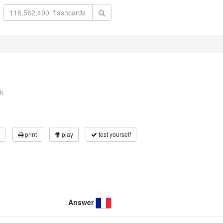
k
print
play
test yourself
Answer