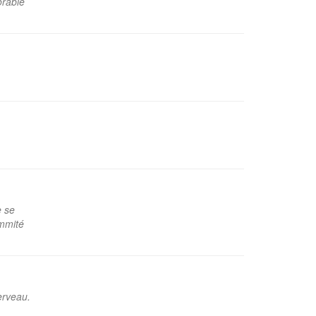
orable
e se
ommité
cerveau.