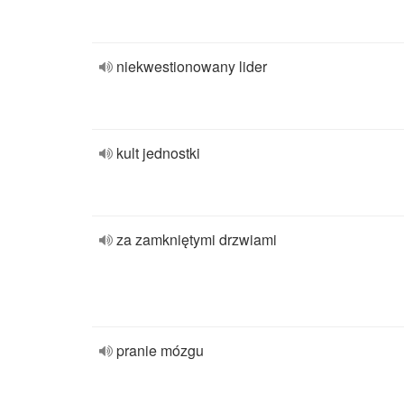
niekwestionowany lider
kult jednostki
za zamkniętymi drzwiami
pranie mózgu