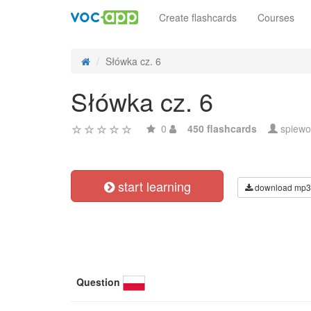
Create flashcards
Courses
Słówka cz. 6
Słówka cz. 6
0
450 flashcards
spiewo
start learning
download mp3
Question