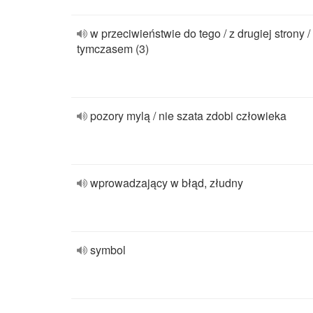
w przeciwieństwie do tego / z drugiej strony /
tymczasem (3)
pozory mylą / nie szata zdobi człowieka
wprowadzający w błąd, złudny
symbol