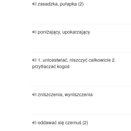
zasadzka, pułapka (2)
poniżający, upokarzający
1. unicestwiać, niszczyć całkowicie 2.
przytłaczać kogoś
zniszczenia, wyniszczenia
oddawać się czemuś (2)