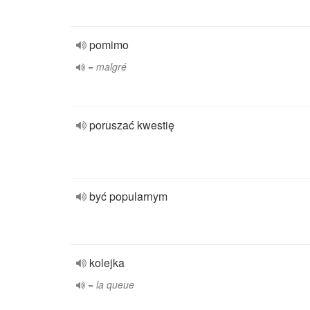
pomimo
= malgré
poruszać kwestię
być popularnym
kolejka
= la queue