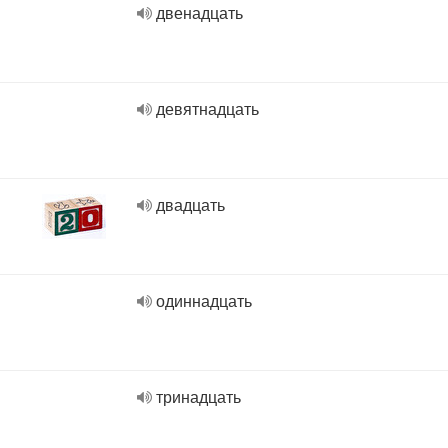
двенадцать
девятнадцать
двадцать
одиннадцать
тринадцать