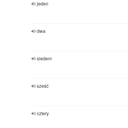
jeden
dwa
siedem
sześć
cztery