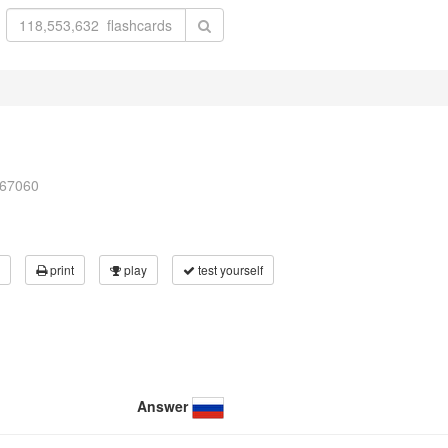
167060
print
play
test yourself
Answer