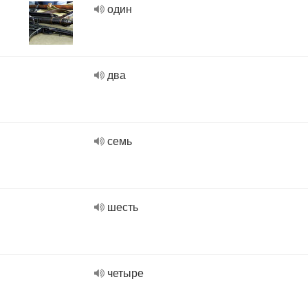
один
два
семь
шесть
четыре