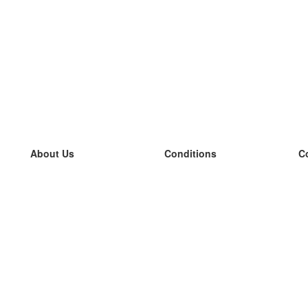
About Us
Conditions
C
our team
100% guarantee
L
Blog
privacy policy
L
terms
L
Contact
GDPR
L
contact
L
More
L
Help
new flashcards
Frequently asked questions
some blogs
a catalogue