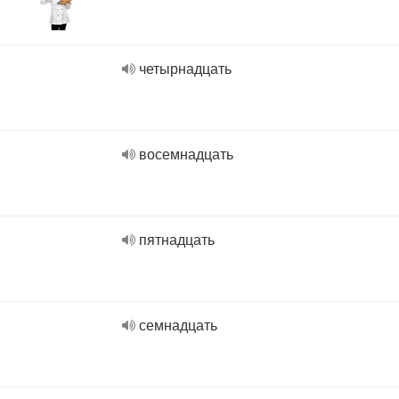
четырнадцать
восемнадцать
пятнадцать
семнадцать