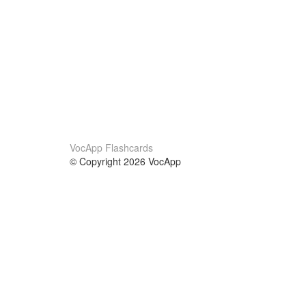
VocApp Flashcards
© Copyright 2026 VocApp
02-798 Mielczarskiego 8/58
Warsaw, Poland (EU)