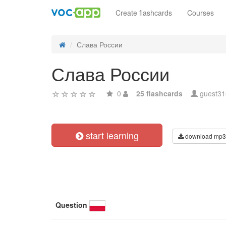
Create flashcards
Courses
Слава России
Слава России
0
25 flashcards
guest3
start learning
download mp3
Question