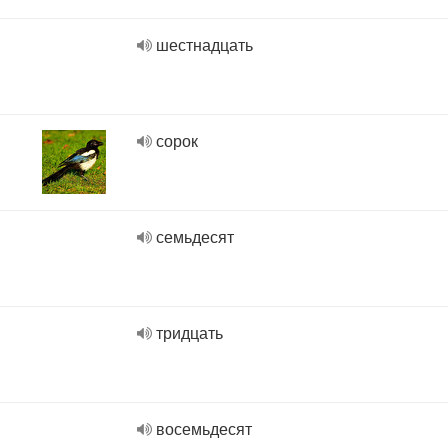
шестнадцать
сорок
семьдесят
тридцать
восемьдесят