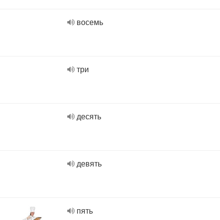
восемь
три
десять
девять
пять