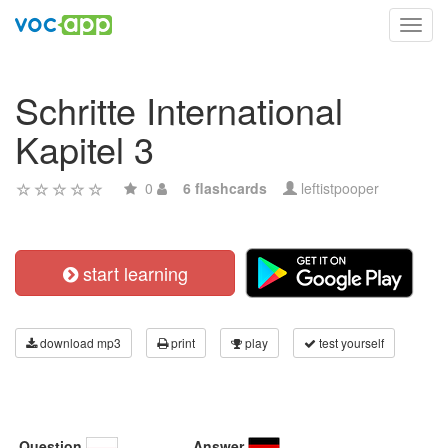
Toggl
navig
Schritte International
Kapitel 3
0
6 flashcards
leftistpooper
start learning
download mp3
print
play
test yourself
Question
Answer