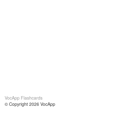
VocApp Flashcards
© Copyright 2026 VocApp
02-798 Mielczarskiego 8/58
Warsaw, Poland (EU)