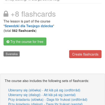
+8 flashcards
The lesson is part of the course
"
Szwedzki dla Twojego dziecka
"
(total
562 flashcards
)
Try the course for free
Svenska
Create flashcards
The course also includes the following sets of flashcards:
Ubieramy się (słówka) - Att klä på sig (ordförråd)
Ubieramy się (dialogi) - Att klä på sig (samtal)
Przy śniadaniu (słówka) - Dags för frukost (ordförråd)
Przy śniadaniu (dialogi) - Dags för frukost (samtal)