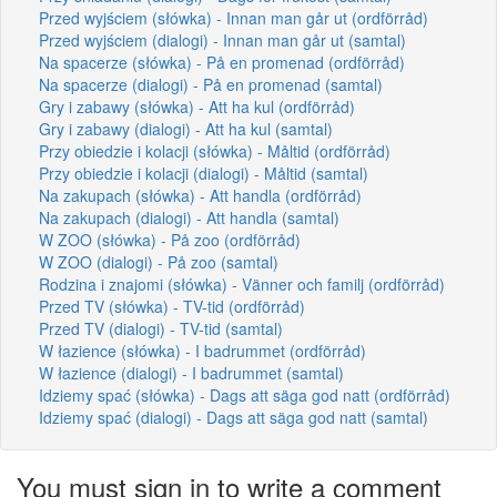
Przed wyjściem (słówka) - Innan man går ut (ordförråd)
Przed wyjściem (dialogi) - Innan man går ut (samtal)
Na spacerze (słówka) - På en promenad (ordförråd)
Na spacerze (dialogi) - På en promenad (samtal)
Gry i zabawy (słówka) - Att ha kul (ordförråd)
Gry i zabawy (dialogi) - Att ha kul (samtal)
Przy obiedzie i kolacji (słówka) - Måltid (ordförråd)
Przy obiedzie i kolacji (dialogi) - Måltid (samtal)
Na zakupach (słówka) - Att handla (ordförråd)
Na zakupach (dialogi) - Att handla (samtal)
W ZOO (słówka) - På zoo (ordförråd)
W ZOO (dialogi) - På zoo (samtal)
Rodzina i znajomi (słówka) - Vänner och familj (ordförråd)
Przed TV (słówka) - TV-tid (ordförråd)
Przed TV (dialogi) - TV-tid (samtal)
W łazience (słówka) - I badrummet (ordförråd)
W łazience (dialogi) - I badrummet (samtal)
Idziemy spać (słówka) - Dags att säga god natt (ordförråd)
Idziemy spać (dialogi) - Dags att säga god natt (samtal)
You must sign in to write a comment