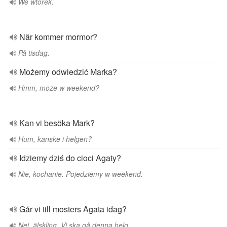
We wtorek.
När kommer mormor?
På tisdag.
Możemy odwiedzić Marka?
Hmm, może w weekend?
Kan vi besöka Mark?
Hum, kanske i helgen?
Idziemy dziś do cioci Agaty?
Nie, kochanie. Pojedziemy w weekend.
Går vi till mosters Agata idag?
Nej, älskling. Vi ska gå denna helg.