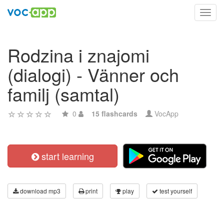
Toggl
navig
Rodzina i znajomi
(dialogi) - Vänner och
familj (samtal)
0
15 flashcards
VocApp
start learning
download mp3
print
play
test yourself