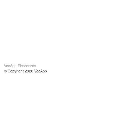
VocApp Flashcards
© Copyright 2026 VocApp
02-798 Mielczarskiego 8/58
Warsaw, Poland (EU)