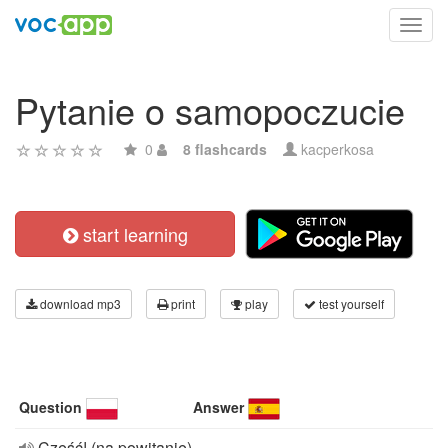
Toggl
navig
Pytanie o samopoczucie
0
8 flashcards
kacperkosa
start learning
download mp3
print
play
test yourself
Question
Answer
Cześć! (na powitanie)