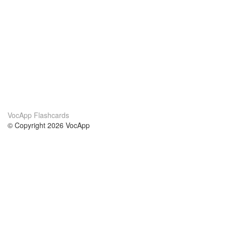
VocApp Flashcards
© Copyright 2026 VocApp
02-798 Mielczarskiego 8/58
Warsaw, Poland (EU)