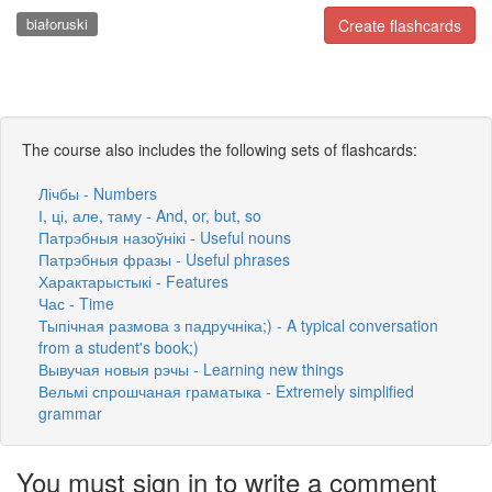
białoruski
Create flashcards
The course also includes the following sets of flashcards:
Лічбы - Numbers
І, ці, але, таму - And, or, but, so
Патрэбныя назоўнікі - Useful nouns
Патрэбныя фразы - Useful phrases
Характарыстыкі - Features
Час - Time
Тыпічная размова з падручніка;) - A typical conversation
from a student's book;)
Вывучая новыя рэчы - Learning new things
Вельмі спрошчаная граматыка - Extremely simplified
grammar
You must sign in to write a comment