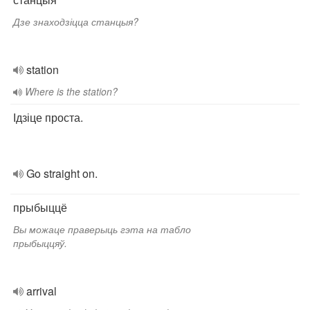
Дзе знаходзіцца станцыя?
station
Where is the station?
Ідзіце проста.
Go straight on.
прыбыццё
Вы можаце праверыць гэта на табло
прыбыццяў.
arrival