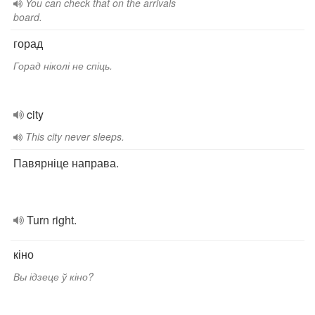
You can check that on the arrivals
board.
горад
Горад ніколі не спіць.
city
This city never sleeps.
Павярніце направа.
Turn right.
кіно
Вы ідзеце ў кіно?