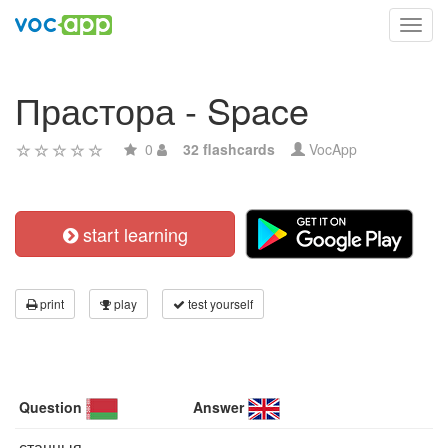
Toggl
navig
Прастора - Space
0
32 flashcards
VocApp
start learning
print
play
test yourself
Question
Answer
станцыя