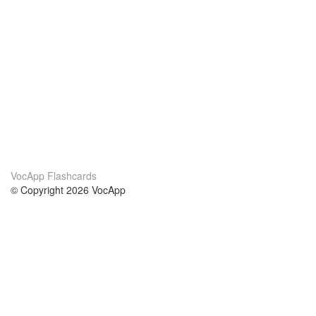
VocApp Flashcards
© Copyright 2026 VocApp
02-798 Mielczarskiego 8/58
Warsaw, Poland (EU)