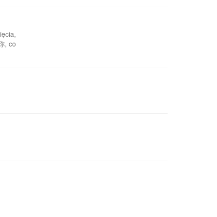
ięcia,
你, co