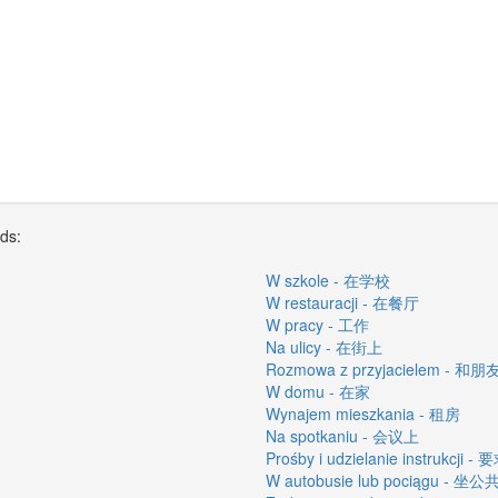
rds:
W szkole - 在学校
W restauracji - 在餐厅
W pracy - 工作
Na ulicy - 在街上
Rozmowa z przyjacielem -
W domu - 在家
Wynajem mieszkania - 租房
Na spotkaniu - 会议上
Prośby i udzielanie instrukc
W autobusie lub pociągu -