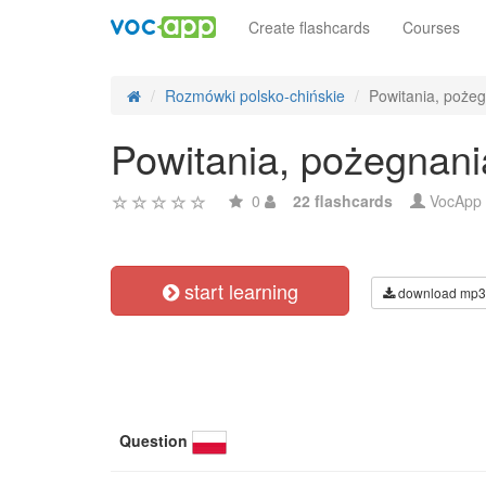
Create flashcards
Courses
Rozmówki polsko-chińskie
Powitania, poże
Powitania, pożegnan
0
22 flashcards
VocApp
start learning
download mp3
Question