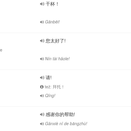
干杯！
Gānbēi!
您太好了!
ie
Nín tài hǎole!
请!
też: 拜托！
Qǐng!
感谢你的帮助!
Gǎnxiè nǐ de bāngzhù!