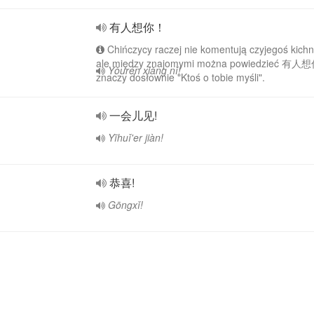
有人想你！
Chińczycy raczej nie komentują czyjegoś kichn
ale między znajomymi można powiedzieć 有人想
Yǒurén xiǎng nǐ!
znaczy dosłownie "Ktoś o tobie myśli".
一会儿见!
Yīhuǐ'er jiàn!
恭喜!
Gōngxǐ!