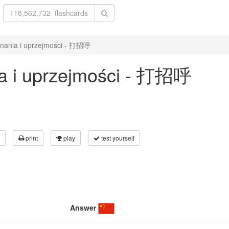
gnania i uprzejmości - 打招呼
ia i uprzejmości - 打招呼
print
play
test yourself
Answer