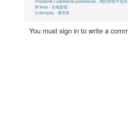
Proszenie i udzielanie pozwolenia - 询问并给予允许
W kinie - 在电影院
U dentysty - 看牙医
You must sign in to write a com