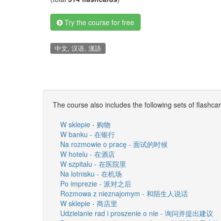
Try the course for free
中文, 汉语, 漢語
The course also includes the following sets of flashca
W sklepie - 购物
W banku - 在银行
Na rozmowie o pracę - 面试的时候
W hotelu - 在酒店
W szpitalu - 在医院里
Na lotnisku - 在机场
Po imprezie - 派对之后
Rozmowa z nieznajomym - 和陌生人说话
W sklepie - 商店里
Udzielanie rad i proszenie o nie - 询问并提出建议