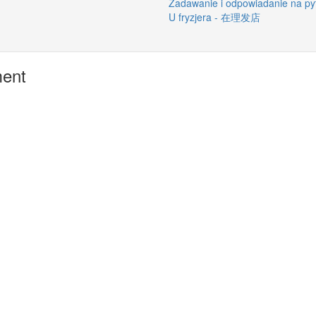
Zadawanie i odpowiadanie na
U fryzjera - 在理发店
ment