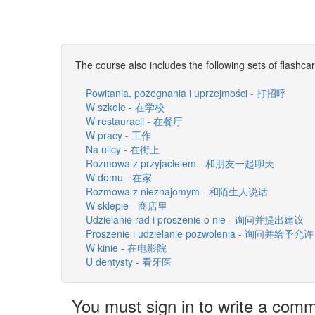
The course also includes the following sets of flashca
Powitania, pożegnania i uprzejmości - 打招呼
W szkole - 在学校
W restauracji - 在餐厅
W pracy - 工作
Na ulicy - 在街上
Rozmowa z przyjacielem - 和朋友一起聊天
W domu - 在家
Rozmowa z nieznajomym - 和陌生人说话
W sklepie - 商店里
Udzielanie rad i proszenie o nie - 询问并提出建议
Proszenie i udzielanie pozwolenia - 询问并给予允许
W kinie - 在电影院
U dentysty - 看牙医
You must sign in to write a com