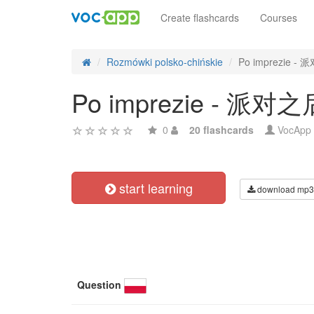
Create flashcards
Courses
Rozmówki polsko-chińskie
Po imprezie -
Po imprezie - 派对之
0
20 flashcards
VocApp
start learning
download mp3
Question