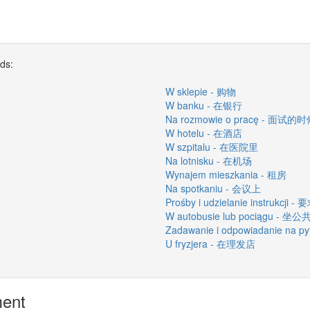
rds:
W sklepie - 购物
W banku - 在银行
Na rozmowie o pracę - 面试的
W hotelu - 在酒店
W szpitalu - 在医院里
Na lotnisku - 在机场
Wynajem mieszkania - 租房
Na spotkaniu - 会议上
Prośby i udzielanie instrukc
W autobusie lub pociągu -
Zadawanie i odpowiadanie na
U fryzjera - 在理发店
ment