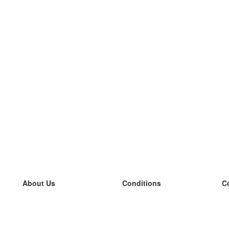
About Us
Conditions
C
our team
100% guarantee
L
Blog
privacy policy
L
terms
L
Contact
GDPR
L