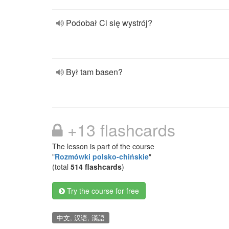
Podobał Ci się wystrój?
Był tam basen?
+13 flashcards
The lesson is part of the course
"
Rozmówki polsko-chińskie
"
(total
514 flashcards
)
Try the course for free
中文, 汉语, 漢語