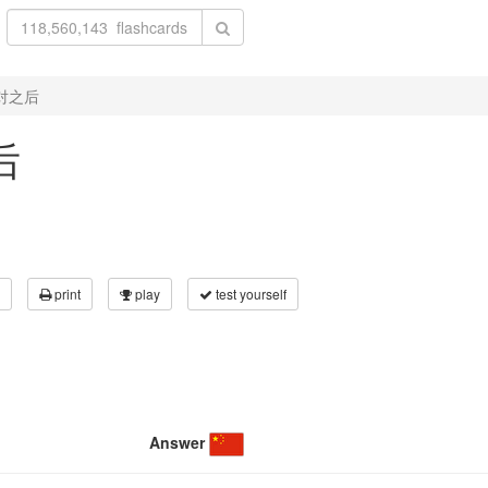
 派对之后
后
print
play
test yourself
Answer