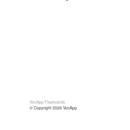
VocApp Flashcards
© Copyright 2026 VocApp
02-798 Mielczarskiego 8/58
Warsaw, Poland (EU)