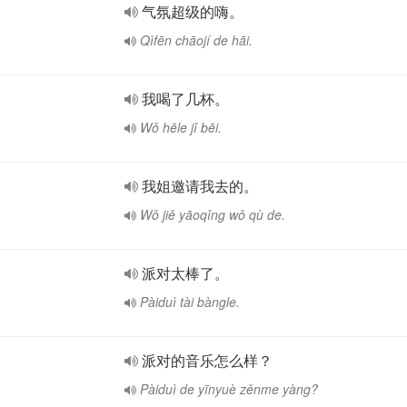
气氛超级的嗨。
Qìfēn chāojí de hāi.
我喝了几杯。
Wǒ hēle jǐ bēi.
我姐邀请我去的。
Wǒ jiě yāoqǐng wǒ qù de.
派对太棒了。
Pàiduì tài bàngle.
派对的音乐怎么样？
Pàiduì de yīnyuè zěnme yàng?