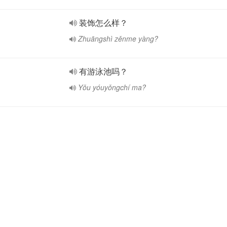
装饰怎么样？
Zhuāngshì zěnme yàng?
有游泳池吗？
Yǒu yóuyǒngchí ma?