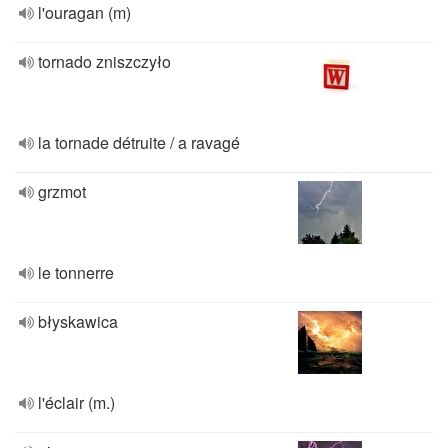
l'ouragan (m)
tornado zniszczyło
la tornade détruite / a ravagé
grzmot
le tonnerre
błyskawica
l'éclair (m.)