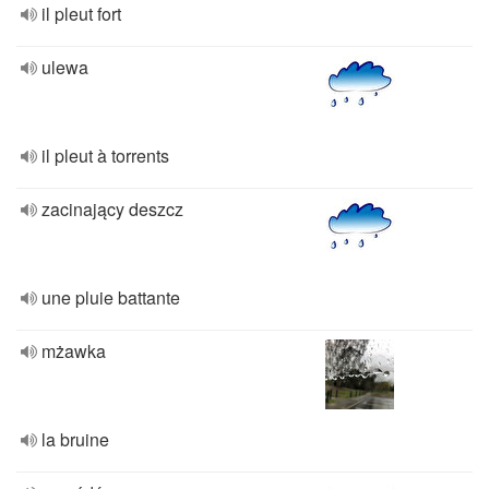
il pleut fort
ulewa
il pleut à torrents
zacinający deszcz
une pluie battante
mżawka
la bruine