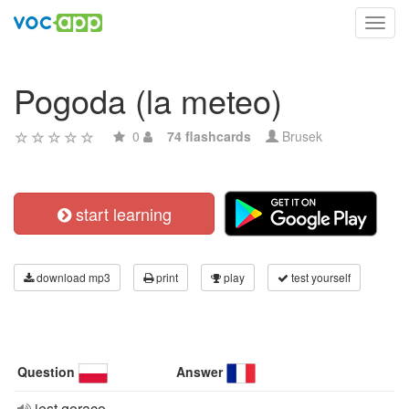
Toggl
navig
Pogoda (la meteo)
0
74 flashcards
Brusek
start learning
download mp3
print
play
test yourself
Question
Answer
jest gorąco