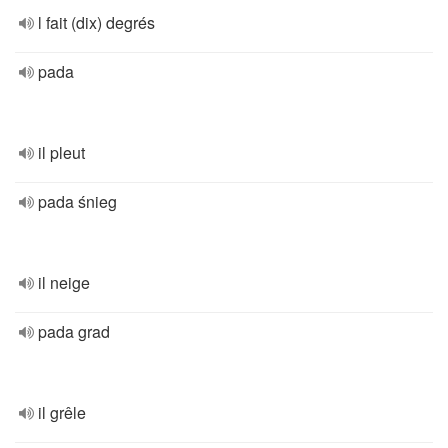
l fait (dix) degrés
pada
il pleut
pada śnieg
il neige
pada grad
il grêle