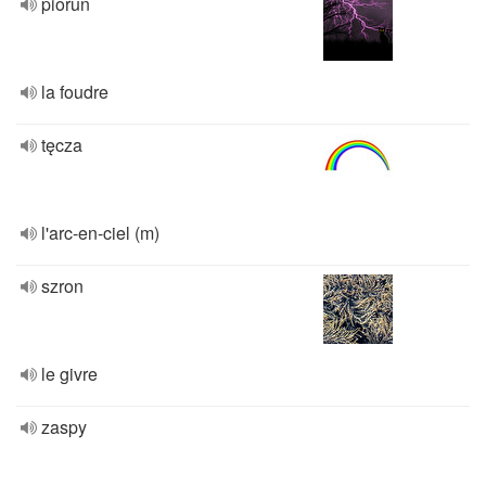
piorun
la foudre
tęcza
l'arc-en-ciel (m)
szron
le givre
zaspy