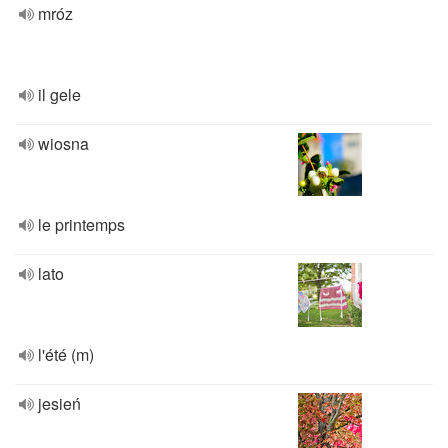
mróz
il gele
wiosna
le printemps
lato
l'été (m)
jesień