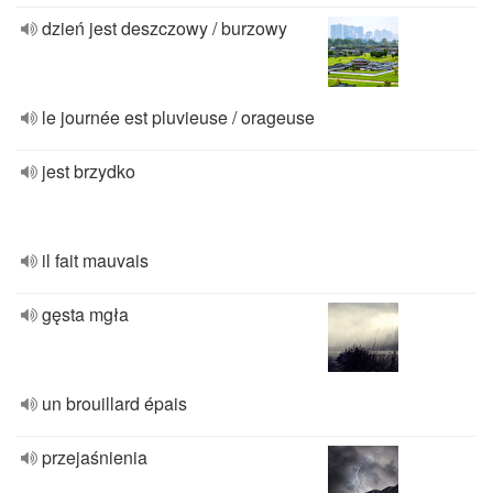
dzień jest deszczowy / burzowy
le journée est pluvieuse / orageuse
jest brzydko
il fait mauvais
gęsta mgła
un brouillard épais
przejaśnienia