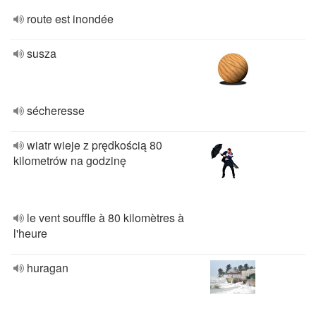
route est inondée
susza
sécheresse
wiatr wieje z prędkością 80
kilometrów na godzinę
le vent souffle à 80 kilomètres à
l'heure
huragan