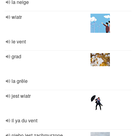
la neige
wiatr
le vent
grad
la grêle
jest wiatr
il ya du vent
niebo jest zachmurzone