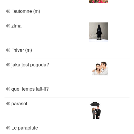
l'automne (m)
zima
l'hiver (m)
jaka jest pogoda?
quel temps fait-il?
parasol
Le parapluie