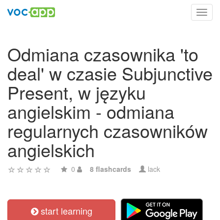
Toggl
navig
Odmiana czasownika 'to
deal' w czasie Subjunctive
Present, w języku
angielskim - odmiana
regularnych czasowników
angielskich
0
8 flashcards
lack
start learning