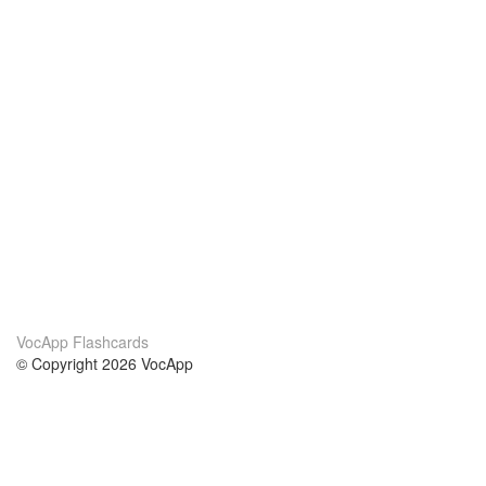
VocApp Flashcards
© Copyright 2026 VocApp
02-798 Mielczarskiego 8/58
Warsaw, Poland (EU)