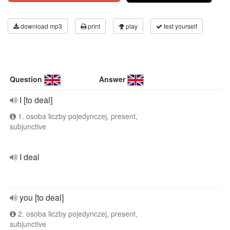
download mp3
print
play
test yourself
Question
Answer
I [to deal]
1. osoba liczby pojedynczej, present,
subjunctive
I deal
you [to deal]
2. osoba liczby pojedynczej, present,
subjunctive