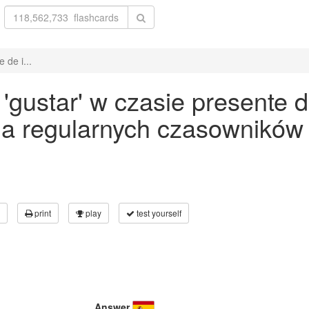
 de i...
ustar' w czasie presente de
a regularnych czasowników
print
play
test yourself
Answer