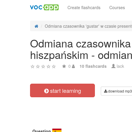
Create flashcards
Courses
Odmiana czasownika 'gustar' w czasie presente
Odmiana czasownika 'g
hiszpańskim - odmian
0
10 flashcards
lack
start learning
download mp3
Question