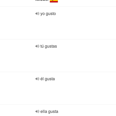
yo gusto
tú gustas
él gusta
ella gusta