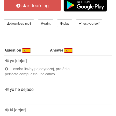
start learning
download mp3
print
play
test yourself
Question
Answer
yo [dejar]
1. osoba liczby pojedynczej, pretérito
perfecto compuesto, indicativo
yo he dejado
tú [dejar]