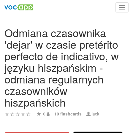
Toggl
navig
Odmiana czasownika
'dejar' w czasie pretérito
perfecto de indicativo, w
języku hiszpańskim -
odmiana regularnych
czasowników
hiszpańskich
0
10 flashcards
lack