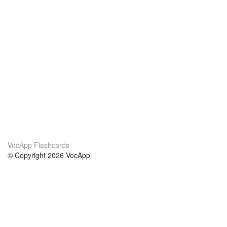
VocApp Flashcards
© Copyright 2026 VocApp
02-798 Mielczarskiego 8/58
Warsaw, Poland (EU)