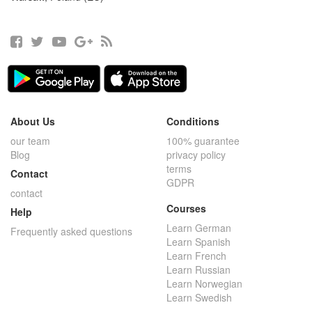
About Us
Conditions
our team
100% guarantee
Blog
privacy policy
terms
Contact
GDPR
contact
Courses
Help
Learn German
Frequently asked questions
Learn Spanish
Learn French
Learn Russian
Learn Norwegian
Learn Swedish