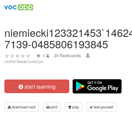
niemiecki123321453`1462
7139-0485806193845
0
20 flashcards
norbertwawrzusiszyn
start learning
download mp3
print
play
test yourself