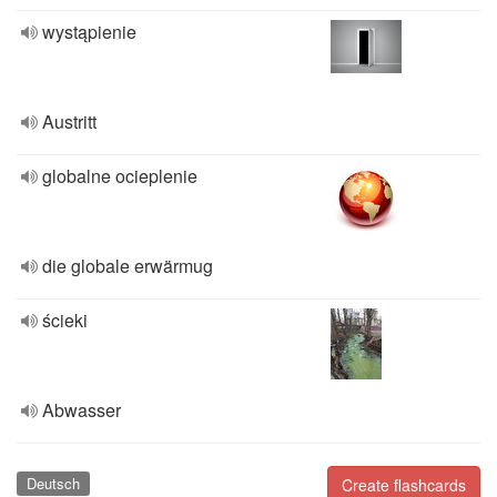
wystąpienie
Austritt
globalne ocieplenie
die globale erwärmug
ścieki
Abwasser
Deutsch
Create flashcards