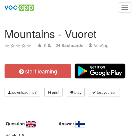
Toggl
navig
Mountains - Vuoret
0
24 flashcards
VocApp
start learning
download mp3
print
play
test yourself
Question
Answer
ski-lift