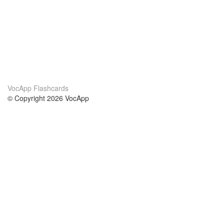
VocApp Flashcards
© Copyright 2026 VocApp
02-798 Mielczarskiego 8/58
Warsaw, Poland (EU)
About Us
Conditions