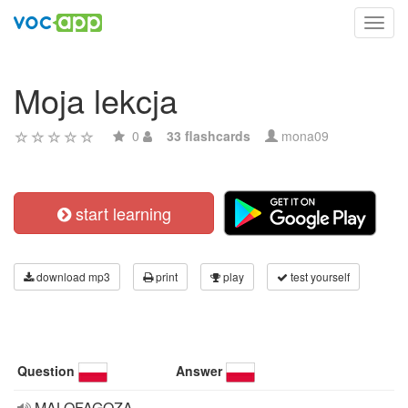
Toggl
navig
Moja lekcja
0
33 flashcards
mona09
start learning
download mp3
print
play
test yourself
Question
Answer
MALOFAGOZA