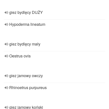
giez bydlęcy DUŻY
Hypoderma lineatum
giez bydlęcy mały
Oestrus ovis
giez jamowy owczy
Rhinoetrus purpureus
giez jamowy koński