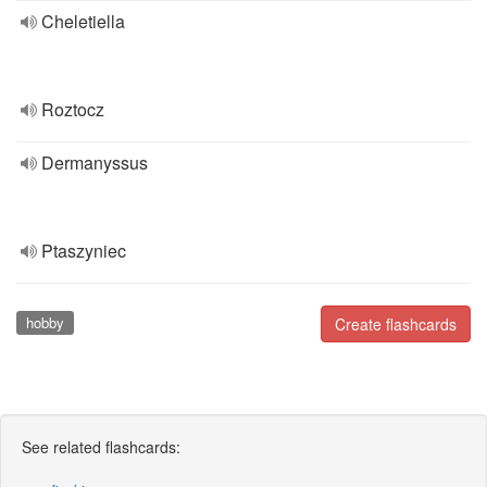
Cheletiella
Roztocz
Dermanyssus
Ptaszyniec
hobby
Create flashcards
See related flashcards: