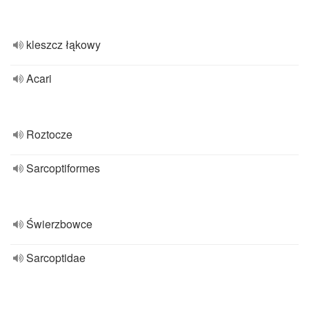
kleszcz łąkowy
Acari
Roztocze
Sarcoptiformes
Świerzbowce
Sarcoptidae