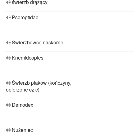
świerzb drążący
Psoroptidae
Świerzbowce naskórne
Knemidcoptes
Świerzb ptaków (kończyny,
opierzone cz c)
Demodex
Nużeniec