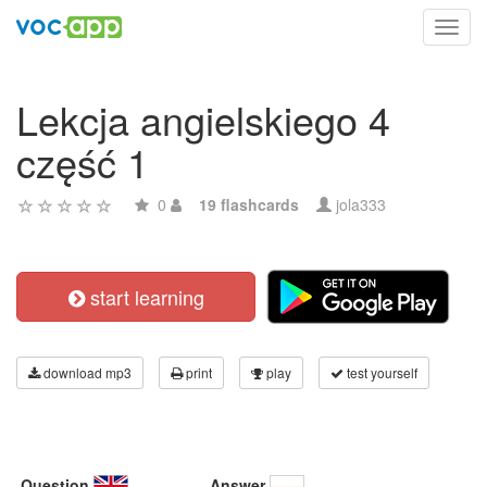
Toggl
navig
Lekcja angielskiego 4
część 1
0
19 flashcards
jola333
start learning
download mp3
print
play
test yourself
Question
Answer