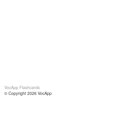
VocApp Flashcards
© Copyright 2026 VocApp
02-798 Mielczarskiego 8/58
Warsaw, Poland (EU)