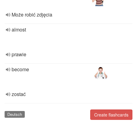
Może robić zdjęcia
almost
prawie
become
zostać
Deutsch
Create flashcards