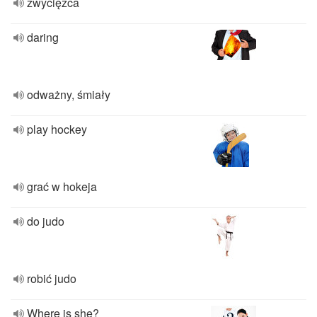
zwycięzca
daring
odważny, śmiały
play hockey
grać w hokeja
do judo
robić judo
Where is she?