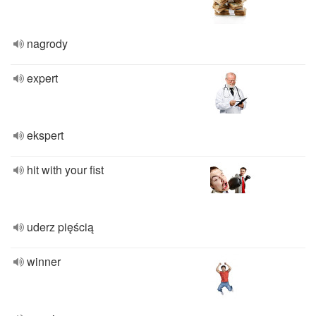
nagrody
expert
ekspert
hit with your fist
uderz pięścią
winner