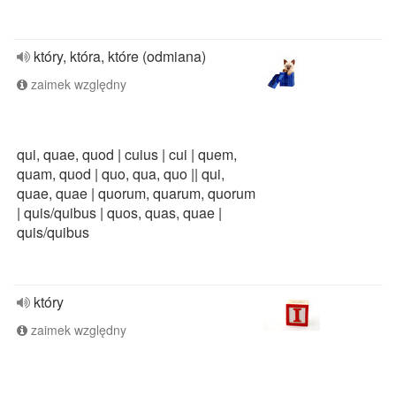
który, która, które (odmiana)
zaimek względny
qui, quae, quod | cuius | cui | quem,
quam, quod | quo, qua, quo || qui,
quae, quae | quorum, quarum, quorum
| quis/quibus | quos, quas, quae |
quis/quibus
który
zaimek względny