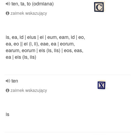
ten, ta, to (odmiana)
zaimek wskazujący
is, ea, id | eius | ei | eum, eam, id | eo,
ea, eo || ei (i, ii), eae, ea | eorum,
earum, eorum | eis (is, iis) | eos, eas,
ea | eis (is, iis)
ten
zaimek wskazujący
is