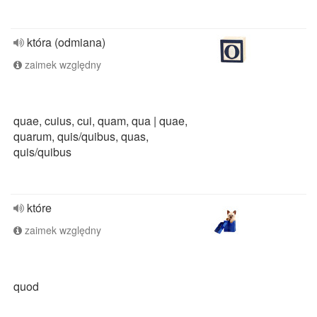
która (odmiana)
zaimek względny
quae, cuius, cui, quam, qua | quae,
quarum, quis/quibus, quas,
quis/quibus
które
zaimek względny
quod