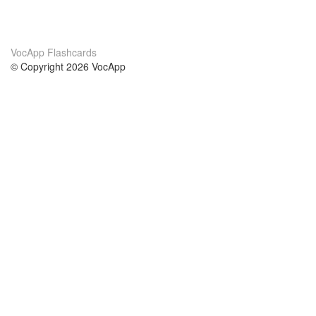
VocApp Flashcards
© Copyright 2026 VocApp
02-798 Mielczarskiego 8/58
Warsaw, Poland (EU)
About Us
Conditions
our team
100% guarantee
Blog
privacy policy
terms
Contact
GDPR
contact