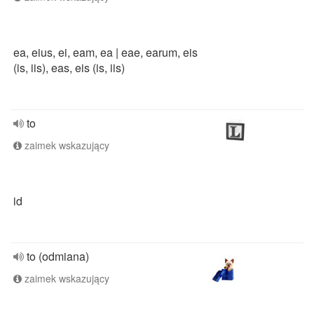
ea, eius, ei, eam, ea | eae, earum, eis
(is, iis), eas, eis (is, iis)
to
zaimek wskazujący
id
to (odmiana)
zaimek wskazujący