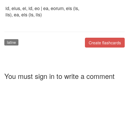
id, eius, ei, id, eo | ea, eorum, eis (is,
iis), ea, eis (is, iis)
latine
Create flashcards
You must sign in to write a comment