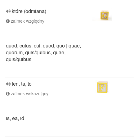
które (odmiana)
zaimek względny
quod, cuius, cui, quod, quo | quae,
quorum, quis/quibus, quae,
quis/quibus
ten, ta, to
zaimek wskazujący
is, ea, id