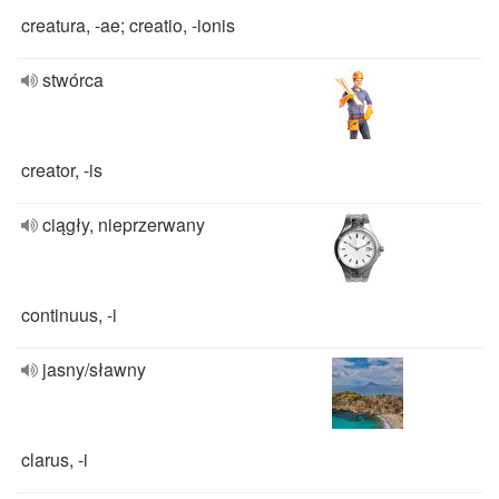
creatura, -ae; creatio, -ionis
stwórca
creator, -is
ciągły, nieprzerwany
continuus, -i
jasny/sławny
clarus, -i