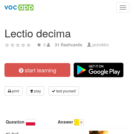
Toggl
navig
Lectio decima
0
31 flashcards
przmktrc
start learning
print
play
test yourself
Question
Answer
żyć