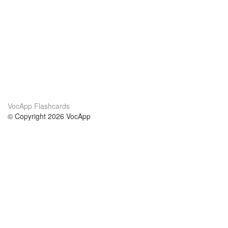
VocApp Flashcards
© Copyright 2026 VocApp
02-798 Mielczarskiego 8/58
Warsaw, Poland (EU)