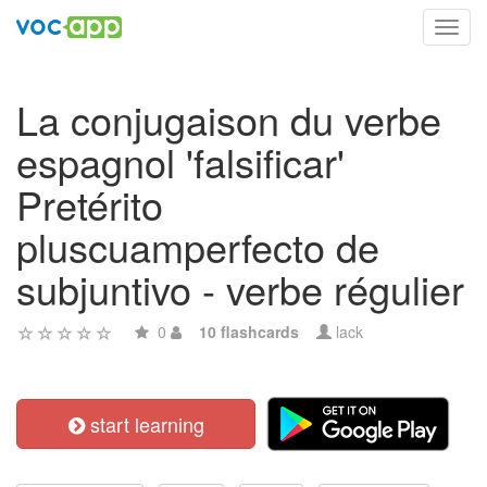
Toggl
navig
La conjugaison du verbe
espagnol 'falsificar'
Pretérito
pluscuamperfecto de
subjuntivo - verbe régulier
0
10 flashcards
lack
start learning