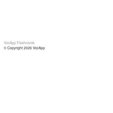
VocApp Flashcards
© Copyright 2026 VocApp
02-798 Mielczarskiego 8/58
Warsaw, Poland (EU)
About Us
Conditions