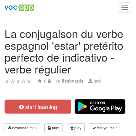
Toggl
navig
La conjugaison du verbe
espagnol 'estar' pretérito
perfecto de indicativo -
verbe régulier
0
10 flashcards
lack
start learning
download mp3
print
play
test yourself