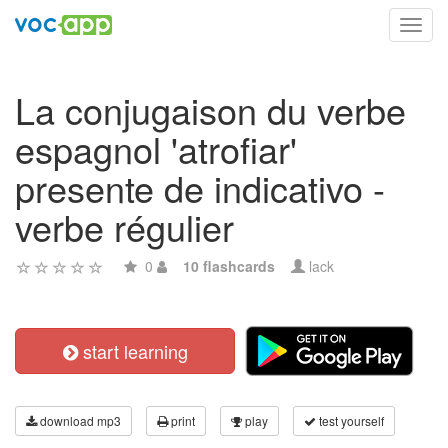
Toggl
navig
La conjugaison du verbe
espagnol 'atrofiar'
presente de indicativo -
verbe régulier
0
10 flashcards
lack
start learning
download mp3
print
play
test yourself