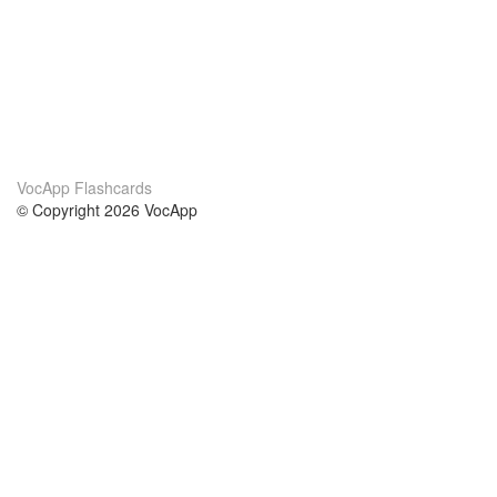
VocApp Flashcards
© Copyright 2026 VocApp
02-798 Mielczarskiego 8/58
Warsaw, Poland (EU)
About Us
Conditions