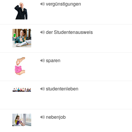
vergünstigungen
der Studentenausweis
sparen
studentenleben
nebenjob