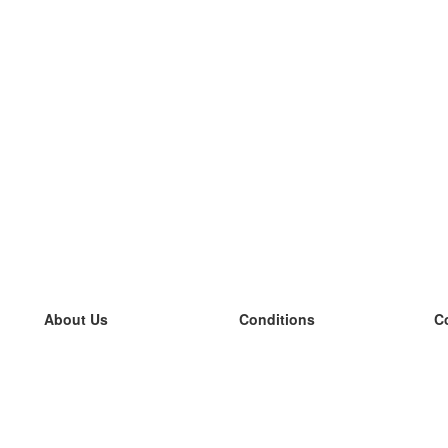
About Us
Conditions
C
our team
100% guarantee
L
Blog
privacy policy
L
terms
L
Contact
GDPR
L
contact
L
More
L