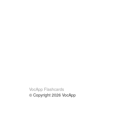
VocApp Flashcards
© Copyright 2026 VocApp
02-798 Mielczarskiego 8/58
Warsaw, Poland (EU)