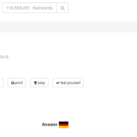
6x16
print
play
test yourself
Answer