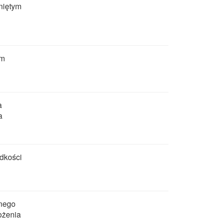
niętym
em
a
a
ędkości
mnego
ożenia