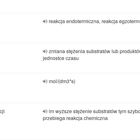
reakcja endotermiczna, reakcja egzoterm
zmiana stężenia substratów lub produkt
jednostce czasu
mol/(dm3*s)
cji
im wyższe stężenie substratów tym szybc
przebiega reakcja chemiczna