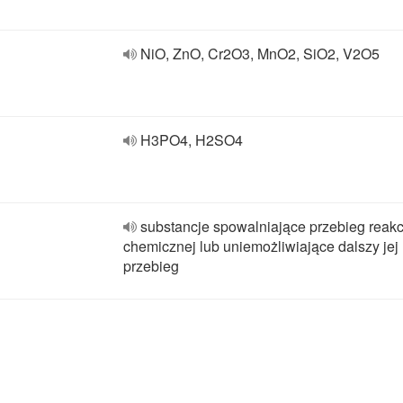
NiO, ZnO, Cr2O3, MnO2, SiO2, V2O5
H3PO4, H2SO4
substancje spowalniające przebieg reakc
chemicznej lub uniemożliwiające dalszy jej
przebieg