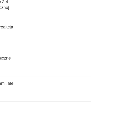
e 2-4
cznej
reakcja
miczne
ami, ale