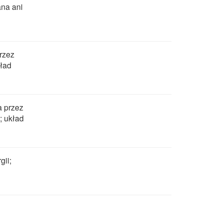
ana ani
przez
kład
a przez
; układ
gii;