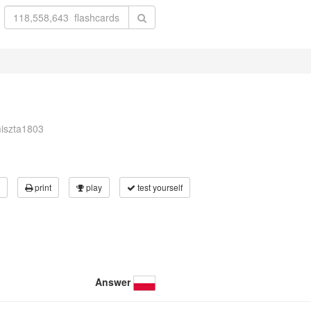
miszta1803
print
play
test yourself
Answer