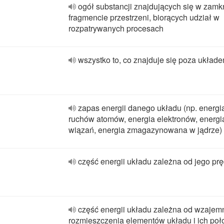
ogół substancji znajdujących się w zamk
fragmencie przestrzeni, biorących udział w
rozpatrywanych procesach
wszystko to, co znajduje się poza układ
zapas energii danego układu (np. energi
ruchów atomów, energia elektronów, energi
wiązań, energia zmagazynowana w jądrze)
część energii układu zależna od jego pr
część energii układu zależna od wzaje
rozmieszczenia elementów układu i ich poł