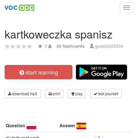
Toggl
navig
kartkoweczka spanisz
0
30 flashcards
guest2493304
start learning
download mp3
print
play
test yourself
Question
Answer
trybunal sad