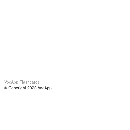
VocApp Flashcards
© Copyright 2026 VocApp
02-798 Mielczarskiego 8/58
Warsaw, Poland (EU)