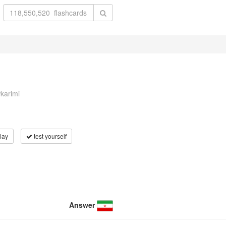
karimi
lay
test yourself
Answer