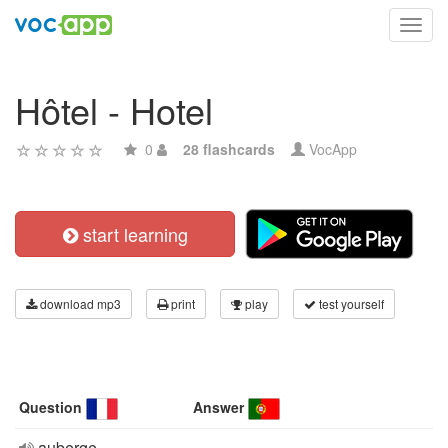
Toggl
navig
Hôtel - Hotel
0
28 flashcards
VocApp
start learning
download mp3
print
play
test yourself
Question
Answer
auberge