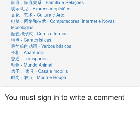
家庭，家庭关系 - Família e Relações
表示意见 - Expressar opiniões
文化，艺术 - Cultura e Arte
电脑，网络和技术 - Computadores, Internet e Novas
tecnologias
颜色和形式 - Cores e formas
特点 - Caraterísticas
最简单的动词 - Verbos básicos
长相 - Aparência
交通 - Transportes
动物 - Mundo Animal
房子， 家具 - Casa e mobília
时尚，衣服 - Moda e Roupa
You must sign in to write a comment