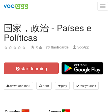
Toggl
navig
国家，政治 - Países e
Políticas
0
73 flashcards
VocApp
start learning
download mp3
print
play
test yourself
Question
Answer