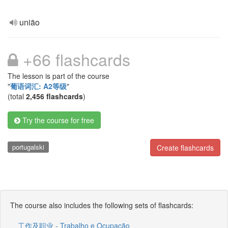
união
+66 flashcards
The lesson is part of the course
"
葡语词汇: A2等级
"
(total
2,456 flashcards
)
Try the course for free
portugalski
Create flashcards
The course also includes the following sets of flashcards:
工作及职业 - Trabalho e Ocupação