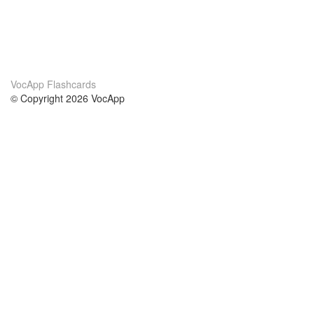
VocApp Flashcards
© Copyright 2026 VocApp
02-798 Mielczarskiego 8/58
Warsaw, Poland (EU)
About Us
Conditions
our team
100% guarantee
Blog
privacy policy
terms