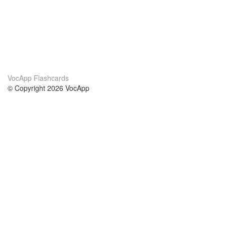
VocApp Flashcards
© Copyright 2026 VocApp
02-798 Mielczarskiego 8/58
Warsaw, Poland (EU)
About Us
Conditions
our team
100% guarantee