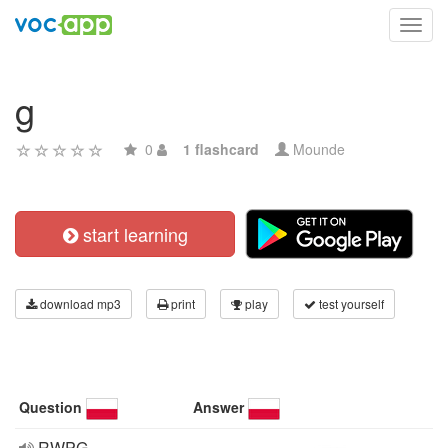
Toggl
navig
g
0
1 flashcard
Mounde
start learning
download mp3
print
play
test yourself
Question
Answer
RWPG