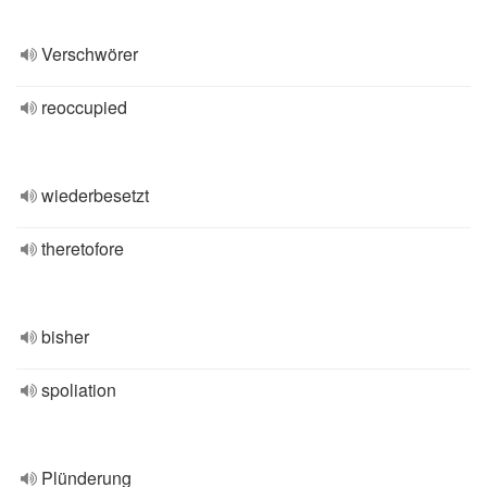
Verschwörer
reoccupied
wiederbesetzt
theretofore
bisher
spoliation
Plünderung