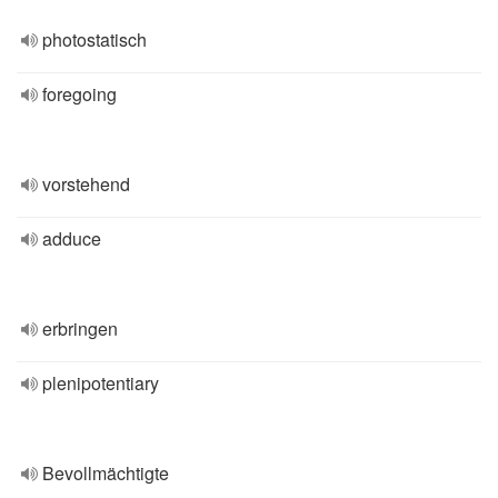
photostatisch
foregoing
vorstehend
adduce
erbringen
plenipotentiary
Bevollmächtigte