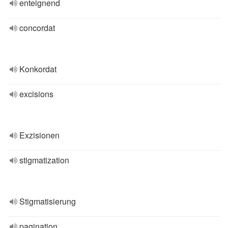
enteignend
concordat
Konkordat
excisions
Exzisionen
stigmatization
Stigmatisierung
pagination