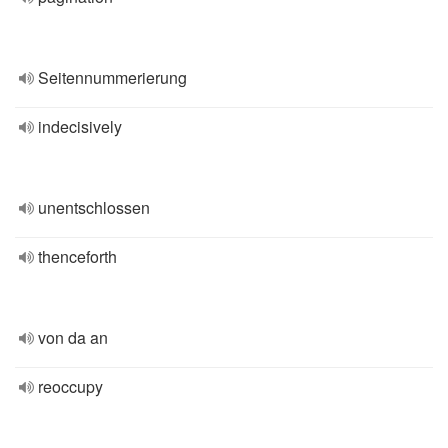
Seitennummerierung
indecisively
unentschlossen
thenceforth
von da an
reoccupy