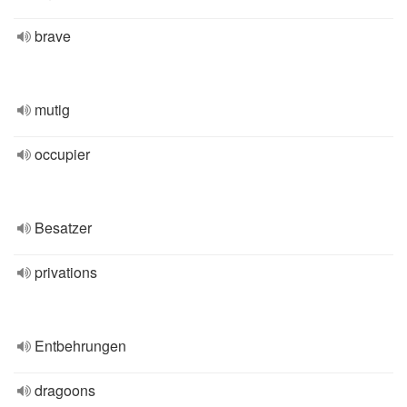
brave
mutig
occupier
Besatzer
privations
Entbehrungen
dragoons