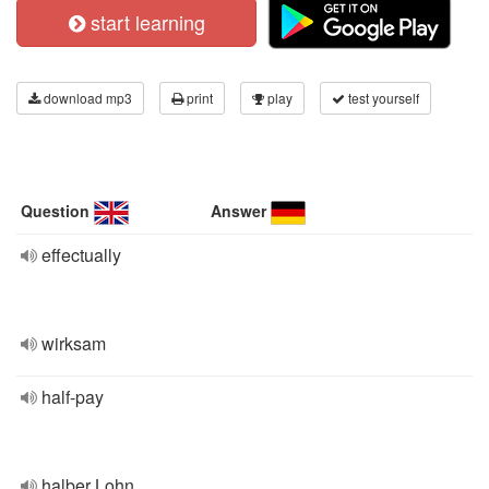
start learning
download mp3
print
play
test yourself
Question
Answer
effectually
wirksam
half-pay
halber Lohn