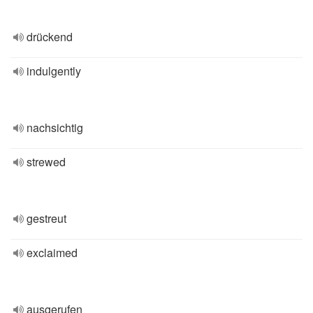
drückend
indulgently
nachsichtig
strewed
gestreut
exclaimed
ausgerufen