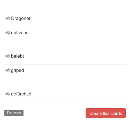
Dragoner
enlivens
belebt
griped
gefürchtet
Deutsch
Create flashcards