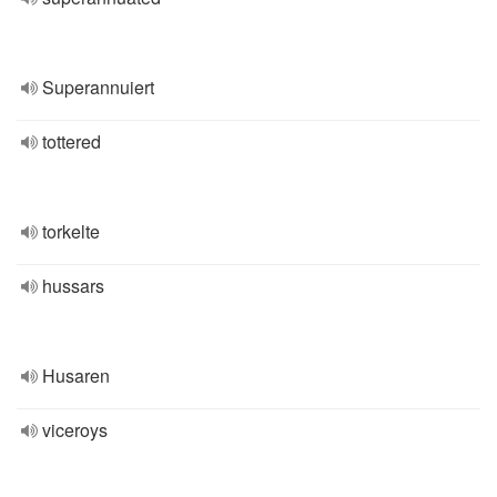
Superannuiert
tottered
torkelte
hussars
Husaren
viceroys