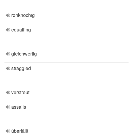
rohknochig
equalling
gleichwertig
straggled
verstreut
assails
überfällt