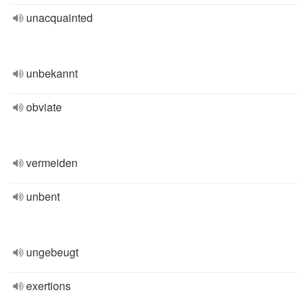
unacquainted
unbekannt
obviate
vermeiden
unbent
ungebeugt
exertions