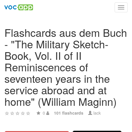
Toggl
navig
Flashcards aus dem Buch
- "The Military Sketch-
Book, Vol. II of II
Reminiscences of
seventeen years in the
service abroad and at
home" (William Maginn)
0
101 flashcards
lack