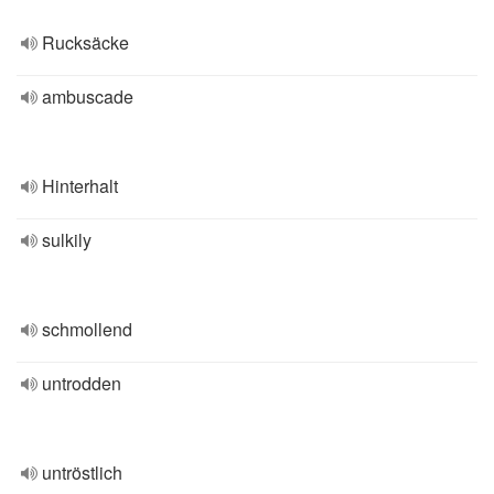
Rucksäcke
ambuscade
Hinterhalt
sulkily
schmollend
untrodden
untröstlich