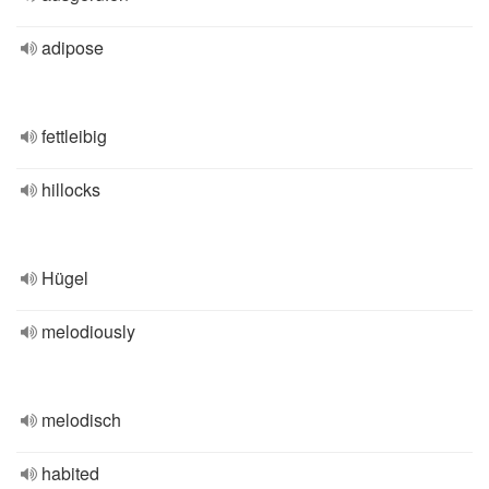
adipose
fettleibig
hillocks
Hügel
melodiously
melodisch
habited