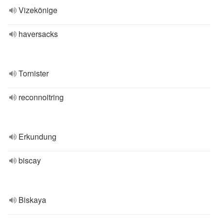
Vizekönige
haversacks
Tornister
reconnoitring
Erkundung
biscay
Biskaya