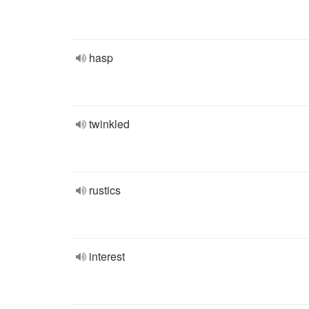
hasp
twinkled
rustics
interest