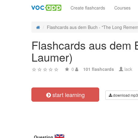
Create flashcards
Courses
Flashcards aus dem Buch - "The Long Remem
Flashcards aus dem 
Laumer)
0
101 flashcards
lack
start learning
download mp3
Question