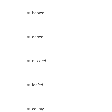
hooted
darted
nuzzled
leafed
county