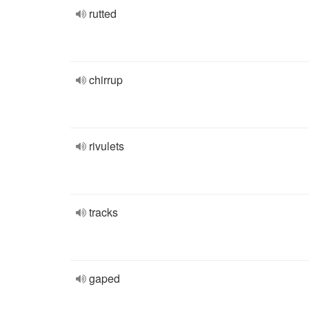
rutted
chirrup
rivulets
tracks
gaped