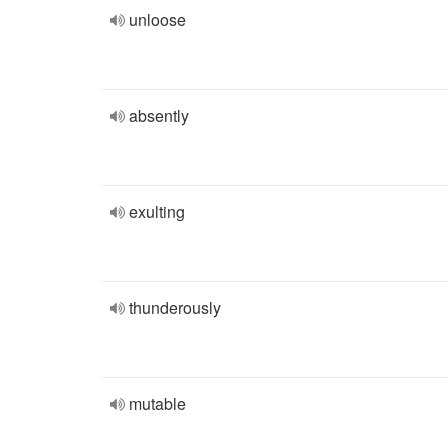
unloose
absently
exulting
thunderously
mutable