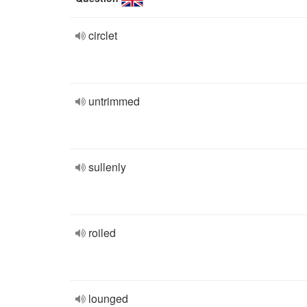
circlet
untrimmed
sullenly
roiled
lounged