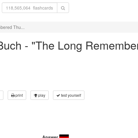
bered Thu...
Buch - "The Long Remember
print
play
test yourself
Answer