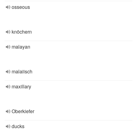
osseous
knöchern
malayan
malaiisch
maxillary
Oberkiefer
ducks