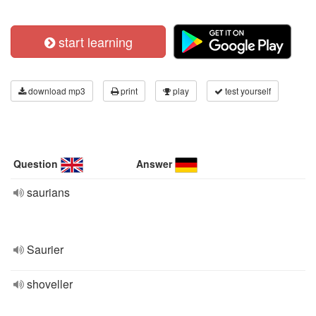
start learning
download mp3
print
play
test yourself
Question
Answer
saurians
Saurier
shoveller