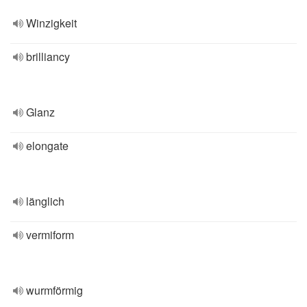
Winzigkeit
brilliancy
Glanz
elongate
länglich
vermiform
wurmförmig