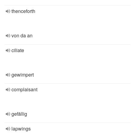
thenceforth
von da an
ciliate
gewimpert
complaisant
gefällig
lapwings