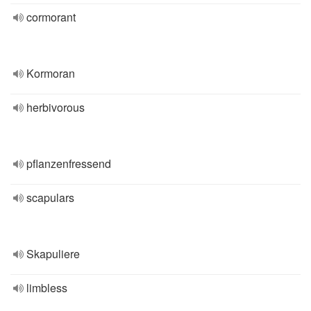
cormorant
Kormoran
herbivorous
pflanzenfressend
scapulars
Skapuliere
limbless