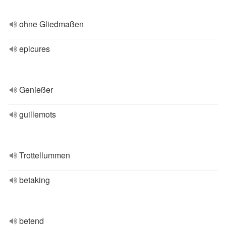
ohne Gliedmaßen
epicures
Genießer
guillemots
Trottellummen
betaking
betend