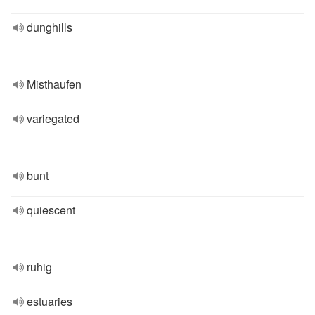
dunghills
Misthaufen
variegated
bunt
quiescent
ruhig
estuaries