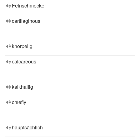
Feinschmecker
cartilaginous
knorpelig
calcareous
kalkhaltig
chiefly
hauptsächlich