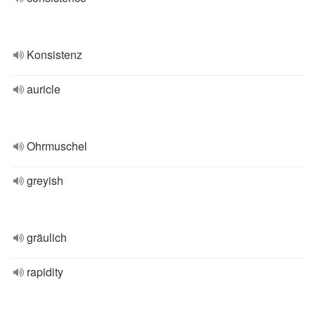
Konsistenz
auricle
Ohrmuschel
greyish
gräulich
rapidity