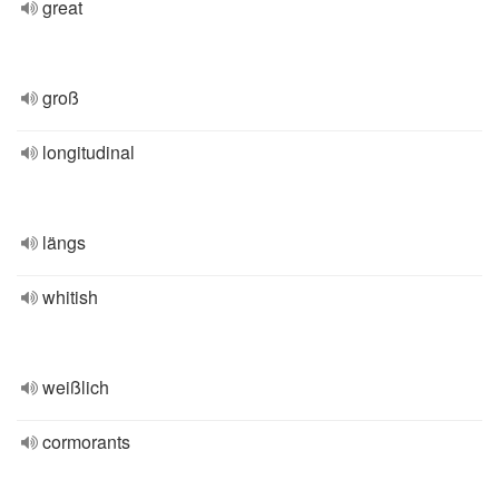
great
groß
longitudinal
längs
whitish
weißlich
cormorants