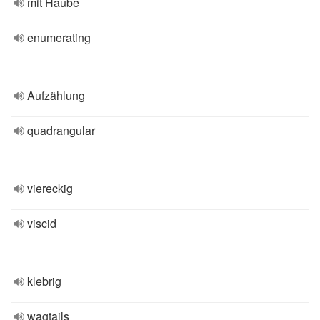
mit Haube
enumerating
Aufzählung
quadrangular
viereckig
viscid
klebrig
wagtails