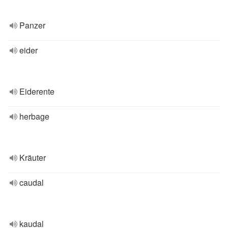
Panzer
eider
Eiderente
herbage
Kräuter
caudal
kaudal