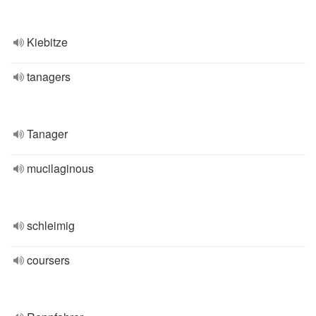
Kiebitze
tanagers
Tanager
mucilaginous
schleimig
coursers