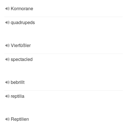
Kormorane
quadrupeds
Vierfüßler
spectacled
bebrillt
reptilia
Reptilien