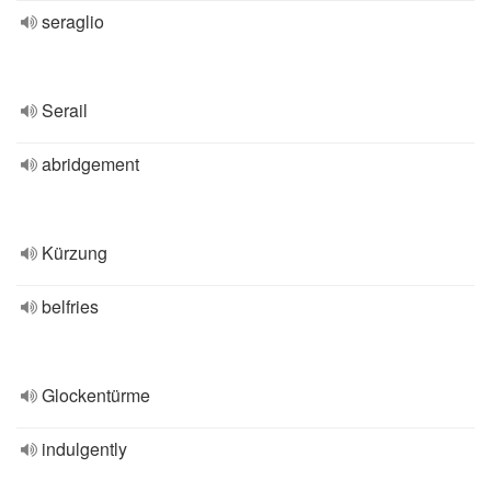
seraglio
Serail
abridgement
Kürzung
belfries
Glockentürme
indulgently