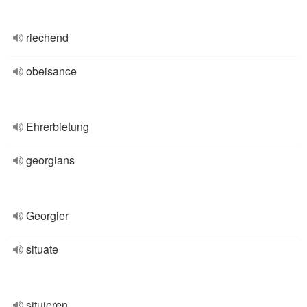
riechend
obeisance
Ehrerbietung
georgians
Georgier
situate
situieren