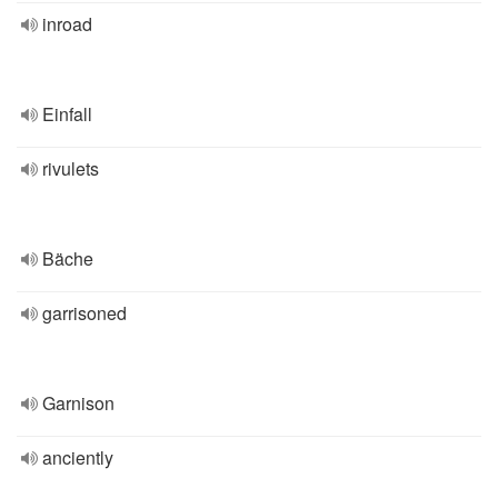
inroad
Einfall
rivulets
Bäche
garrisoned
Garnison
anciently