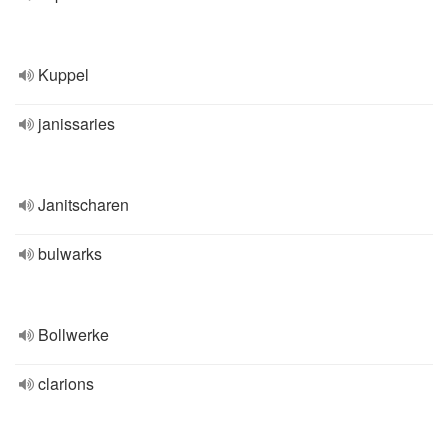
Kuppel
janissaries
Janitscharen
bulwarks
Bollwerke
clarions