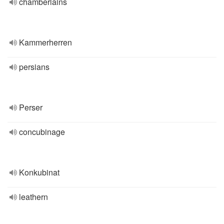
chamberlains
Kammerherren
persians
Perser
concubinage
Konkubinat
leathern