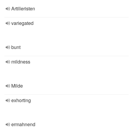
Artilleristen
variegated
bunt
mildness
Milde
exhorting
ermahnend