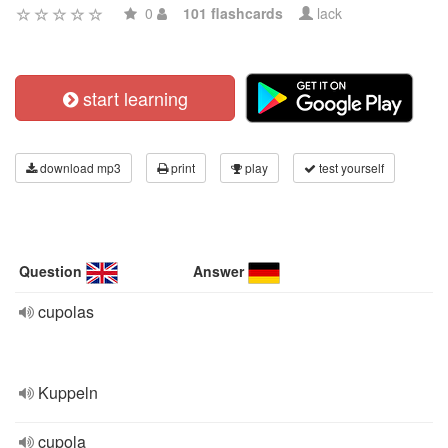
0
101 flashcards
lack
start learning
download mp3
print
play
test yourself
Question
Answer
cupolas
Kuppeln
cupola