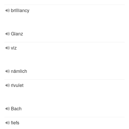
brilliancy
Glanz
viz
nämlich
rivulet
Bach
fiefs