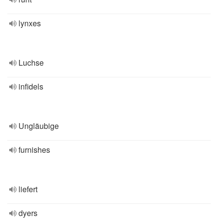
lynxes
Luchse
infidels
Ungläubige
furnishes
liefert
dyers