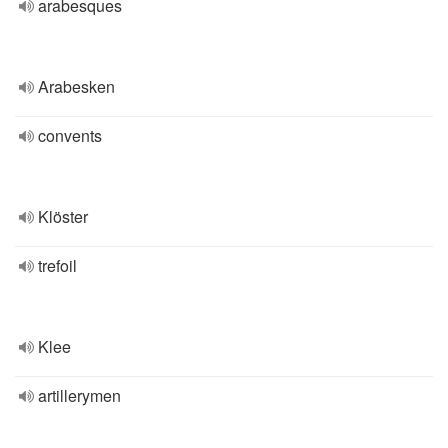
arabesques
Arabesken
convents
Klöster
trefoil
Klee
artillerymen