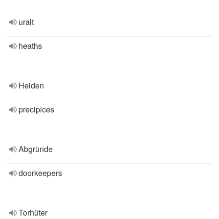
uralt
heaths
Heiden
precipices
Abgründe
doorkeepers
Torhüter