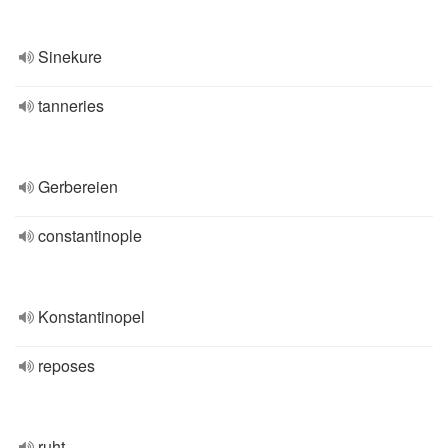
Sinekure
tanneries
Gerbereien
constantinople
Konstantinopel
reposes
ruht