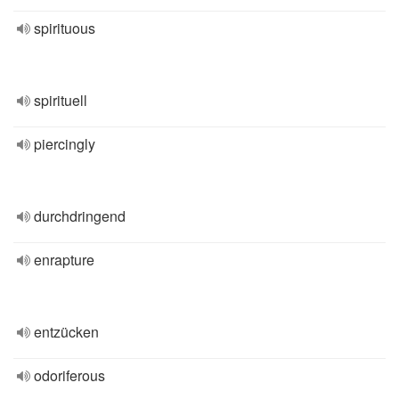
spirituous
spirituell
piercingly
durchdringend
enrapture
entzücken
odoriferous