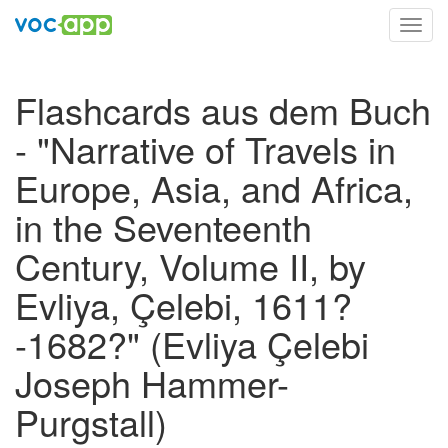
Toggl
navig
Flashcards aus dem Buch
- "Narrative of Travels in
Europe, Asia, and Africa,
in the Seventeenth
Century, Volume II, by
Evliya, Çelebi, 1611?
-1682?" (Evliya Çelebi
Joseph Hammer-
Purgstall)