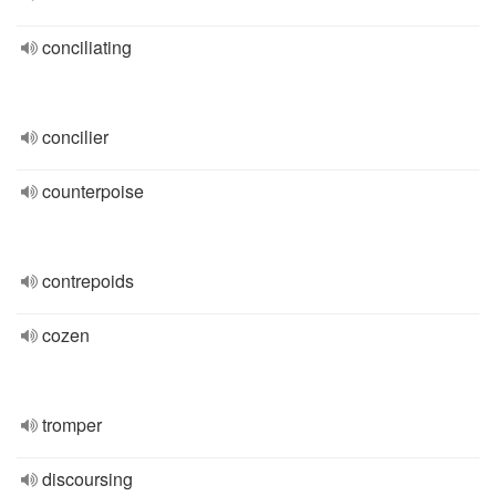
conciliating
concilier
counterpoise
contrepoids
cozen
tromper
discoursing