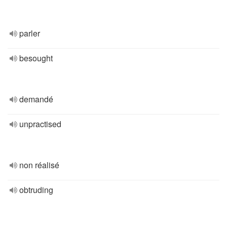
parler
besought
demandé
unpractised
non réalisé
obtruding