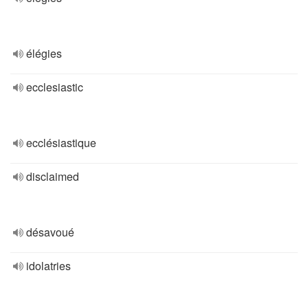
élégies
ecclesiastic
ecclésiastique
disclaimed
désavoué
idolatries