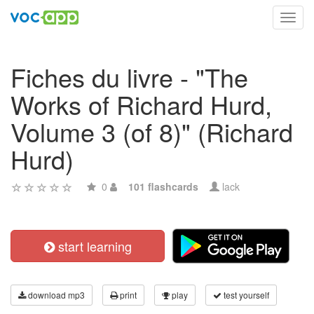
Toggl
navig
Fiches du livre - "The
Works of Richard Hurd,
Volume 3 (of 8)" (Richard
Hurd)
0
101 flashcards
lack
start learning
download mp3
print
play
test yourself