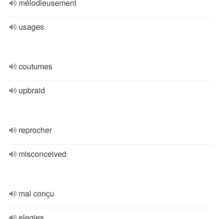
mélodieusement
usages
coutumes
upbraid
reprocher
misconceived
mal conçu
elegies