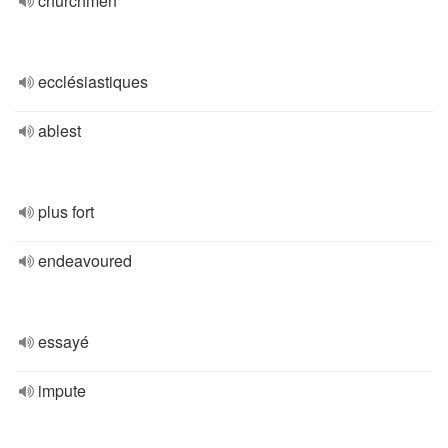
churchmen
ecclésiastiques
ablest
plus fort
endeavoured
essayé
impute