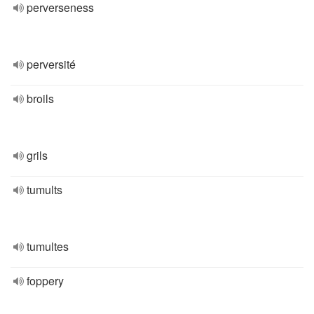
perverseness
perversité
broils
grils
tumults
tumultes
foppery