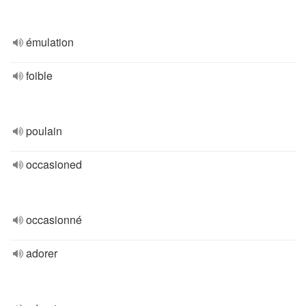
émulation
foible
poulain
occasioned
occasionné
adorer