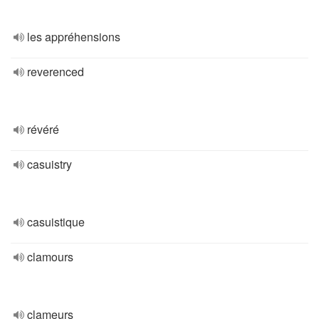
les appréhensions
reverenced
révéré
casuistry
casuistique
clamours
clameurs