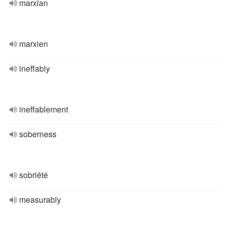
marxian
marxien
ineffably
ineffablement
soberness
sobriété
measurably