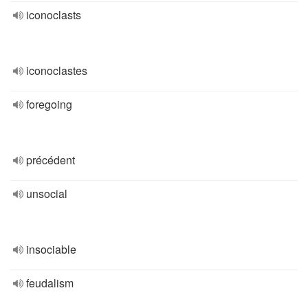
iconoclasts
iconoclastes
foregoing
précédent
unsocial
insociable
feudalism