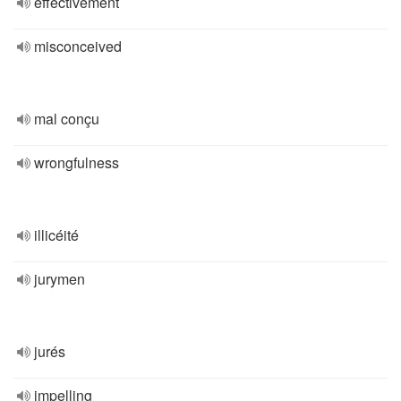
effectivement
misconceived
mal conçu
wrongfulness
illicéité
jurymen
jurés
impelling