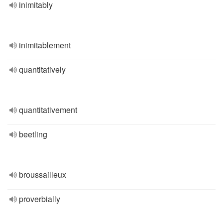
inimitably
inimitablement
quantitatively
quantitativement
beetling
broussailleux
proverbially