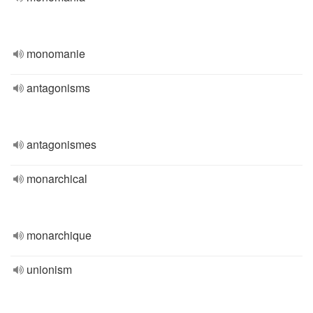
monomanie
antagonisms
antagonismes
monarchical
monarchique
unionism