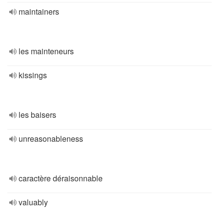
maintainers
les mainteneurs
kissings
les baisers
unreasonableness
caractère déraisonnable
valuably