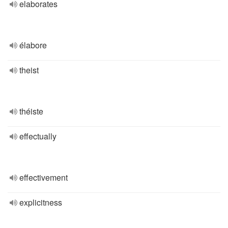
elaborates
élabore
theist
théiste
effectually
effectivement
explicitness