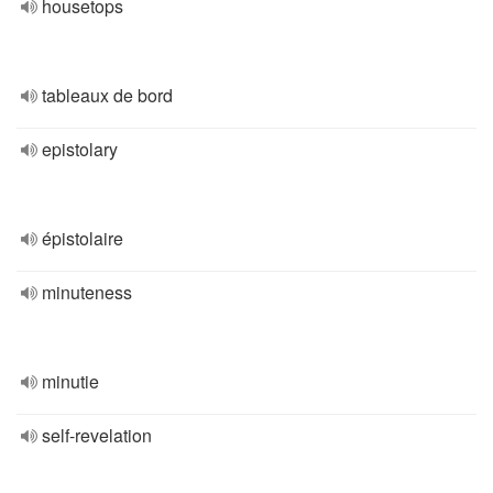
housetops
tableaux de bord
epistolary
épistolaire
minuteness
minutie
self-revelation