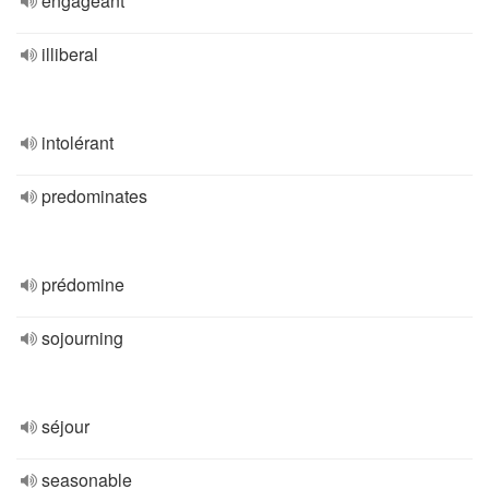
engageant
illiberal
intolérant
predominates
prédomine
sojourning
séjour
seasonable