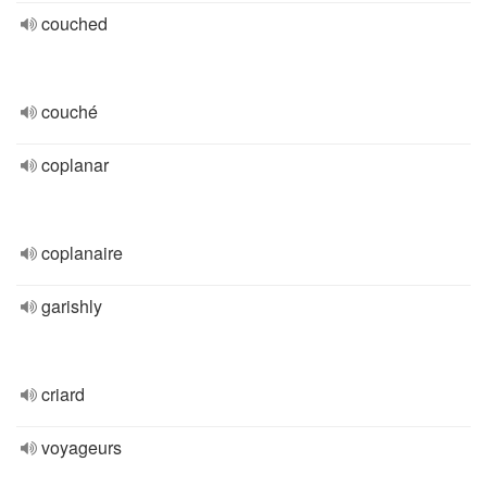
couched
couché
coplanar
coplanaire
garishly
criard
voyageurs