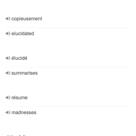
copieusement
elucidated
élucidé
summarises
résume
madnesses