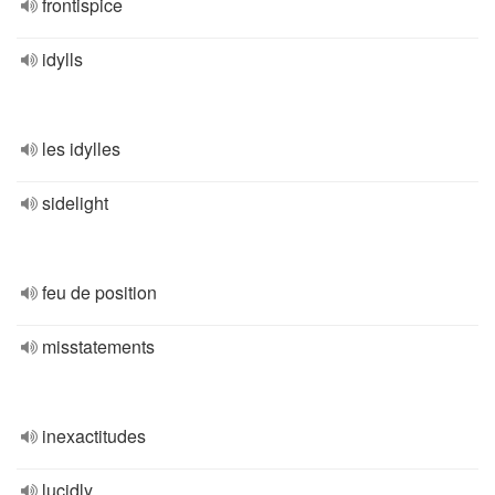
frontispice
idylls
les idylles
sidelight
feu de position
misstatements
inexactitudes
lucidly