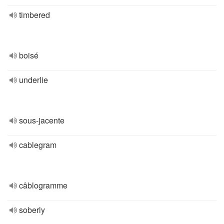
timbered
boisé
underlie
sous-jacente
cablegram
câblogramme
soberly