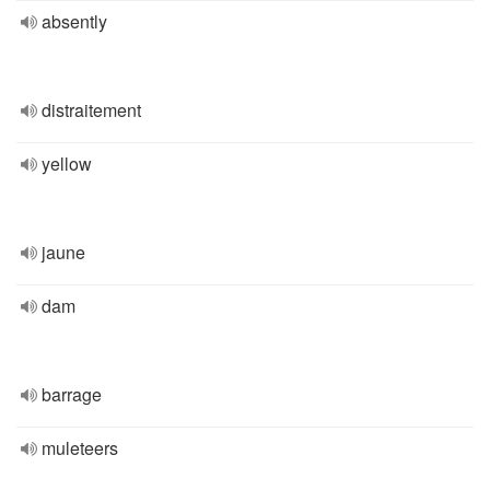
absently
distraitement
yellow
jaune
dam
barrage
muleteers