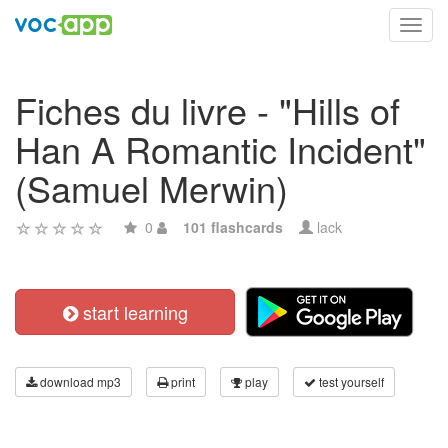
Toggl
navig
Fiches du livre - "Hills of
Han A Romantic Incident"
(Samuel Merwin)
0
101 flashcards
lack
start learning
download mp3
print
play
test yourself