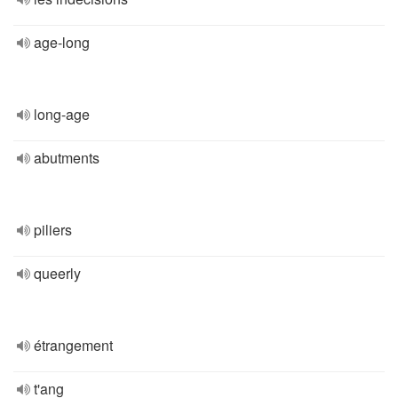
age-long
long-age
abutments
piliers
queerly
étrangement
t'ang