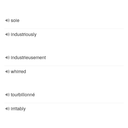
soie
industriously
industrieusement
whirred
tourbillonné
irritably