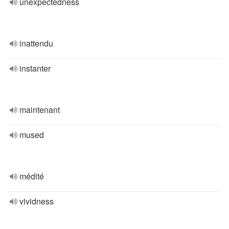
unexpectedness
inattendu
instanter
maintenant
mused
médité
vividness