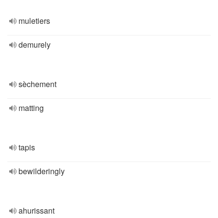
muletiers
demurely
sèchement
matting
tapis
bewilderingly
ahurissant