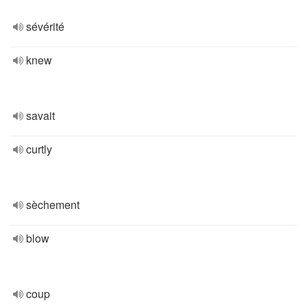
sévérité
knew
savait
curtly
sèchement
blow
coup