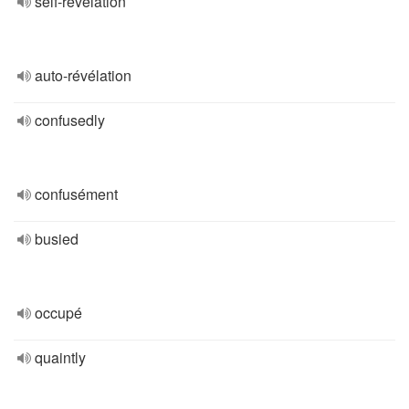
self-revelation
auto-révélation
confusedly
confusément
busied
occupé
quaintly