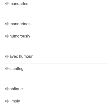
mandarins
mandarines
humorously
avec humour
slanting
oblique
limply