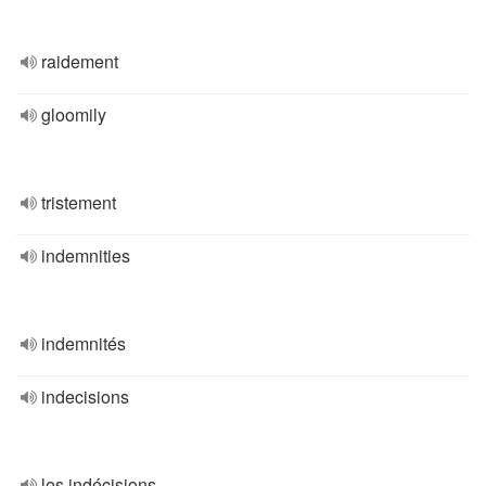
raidement
gloomily
tristement
indemnities
indemnités
indecisions
les indécisions