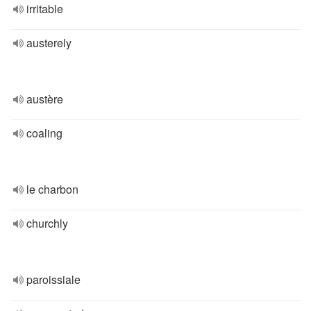
irritable
austerely
austère
coaling
le charbon
churchly
paroissiale