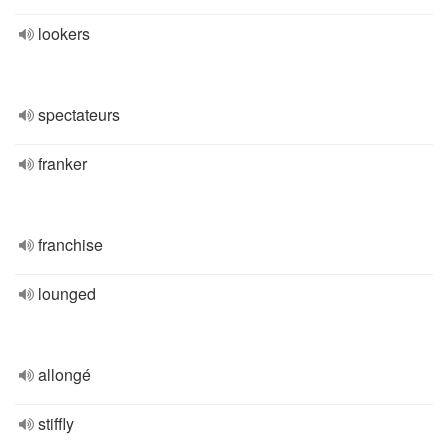
lookers
spectateurs
franker
franchise
lounged
allongé
stiffly