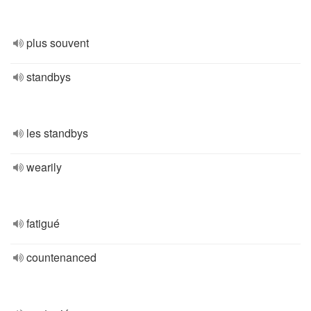
plus souvent
standbys
les standbys
wearily
fatigué
countenanced