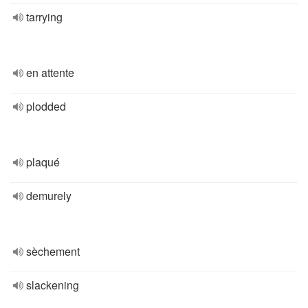
tarrying
en attente
plodded
plaqué
demurely
sèchement
slackening