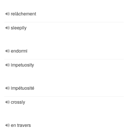
relâchement
sleepily
endormi
impetuosity
impétuosité
crossly
en travers