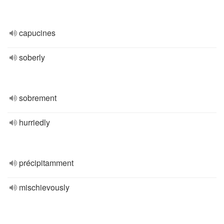
capucines
soberly
sobrement
hurriedly
précipitamment
mischievously