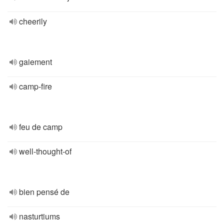
cheerily
gaiement
camp-fire
feu de camp
well-thought-of
bien pensé de
nasturtiums