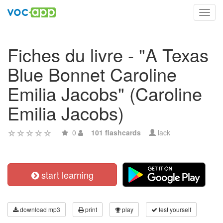
Toggl
navig
Fiches du livre - "A Texas
Blue Bonnet Caroline
Emilia Jacobs" (Caroline
Emilia Jacobs)
0
101 flashcards
lack
start learning
download mp3
print
play
test yourself