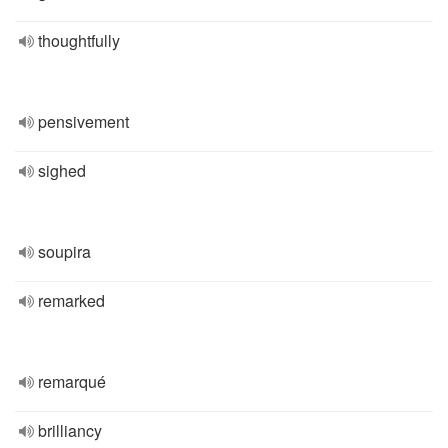
thoughtfully
pensivement
sighed
soupira
remarked
remarqué
brilliancy