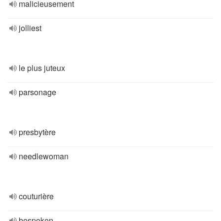
malicieusement
jolliest
le plus juteux
parsonage
presbytère
needlewoman
couturière
bespoken