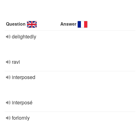
Question
Answer
delightedly
ravi
interposed
interposé
forlornly