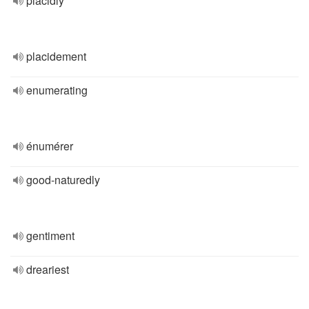
placidly
placidement
enumerating
énumérer
good-naturedly
gentiment
dreariest