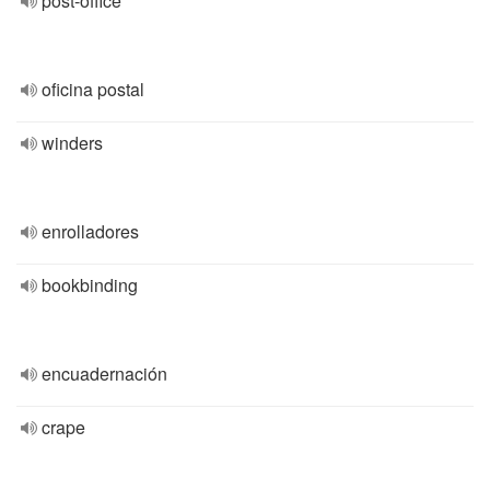
post-office
oficina postal
winders
enrolladores
bookbinding
encuadernación
crape