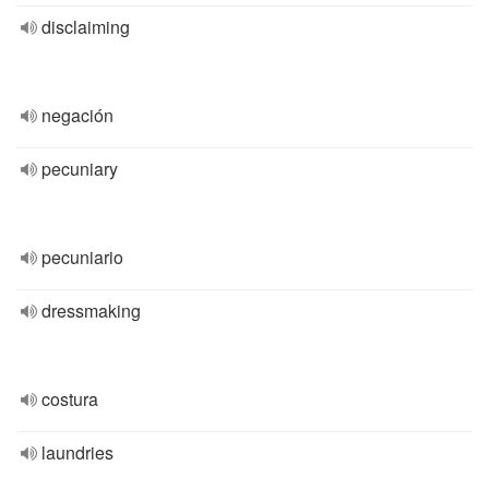
disclaiming
negación
pecuniary
pecuniario
dressmaking
costura
laundries