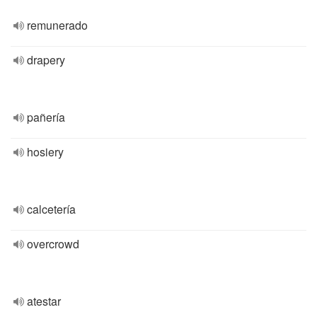
remunerado
drapery
pañería
hosiery
calcetería
overcrowd
atestar