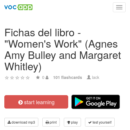
Toggl
navig
Fichas del libro -
"Women's Work" (Agnes
Amy Bulley and Margaret
Whitley)
0
101 flashcards
lack
start learning
download mp3
print
play
test yourself