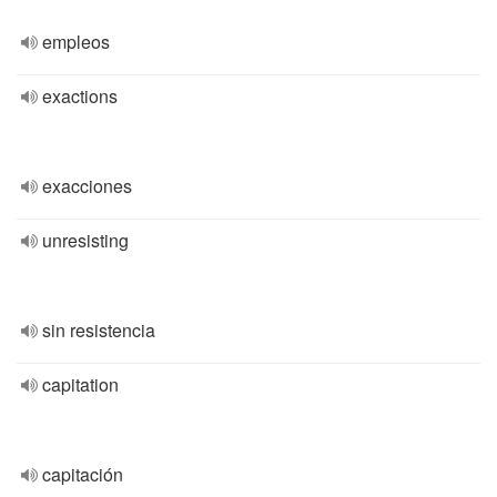
empleos
exactions
exacciones
unresisting
sin resistencia
capitation
capitación