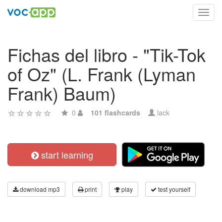
Toggl
navig
Fichas del libro - "Tik-Tok
of Oz" (L. Frank (Lyman
Frank) Baum)
0
101 flashcards
lack
start learning
download mp3
print
play
test yourself