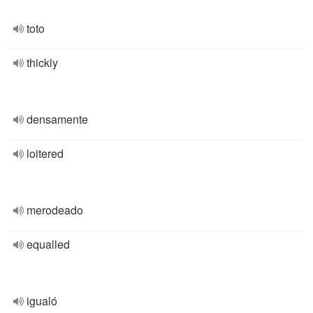
toto
thickly
densamente
loitered
merodeado
equalled
igualó