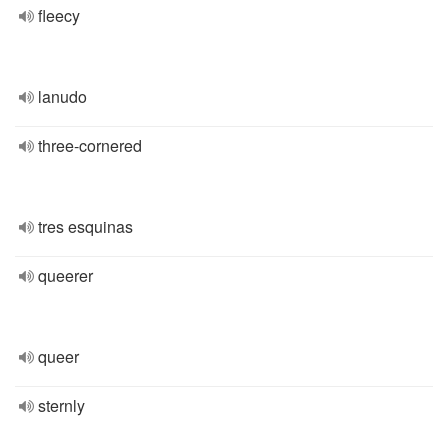
fleecy
lanudo
three-cornered
tres esquinas
queerer
queer
sternly