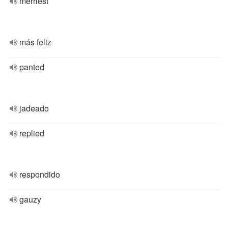
merriest
más feliz
panted
jadeado
replied
respondido
gauzy