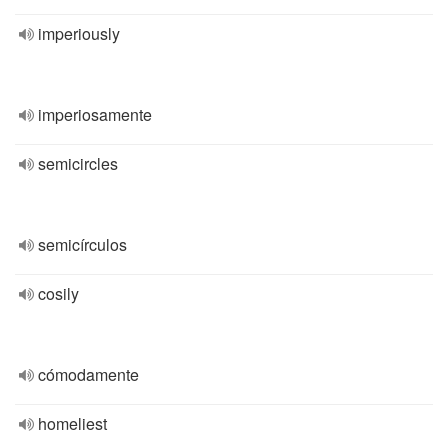
imperiously
imperiosamente
semicircles
semicírculos
cosily
cómodamente
homeliest