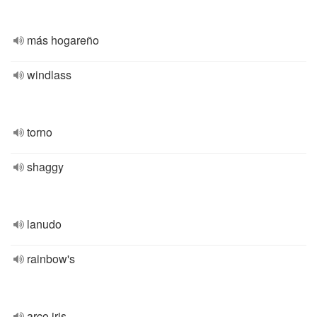
más hogareño
windlass
torno
shaggy
lanudo
rainbow's
arco iris