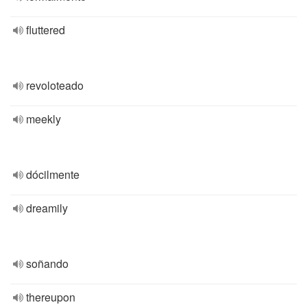
fluttered
revoloteado
meekly
dócilmente
dreamily
soñando
thereupon