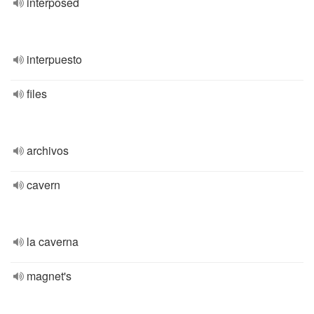
interposed
interpuesto
files
archivos
cavern
la caverna
magnet's