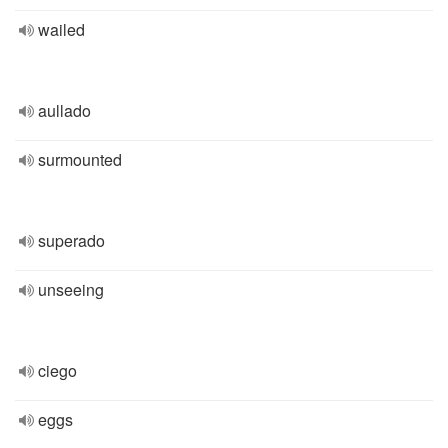
wailed
aullado
surmounted
superado
unseeing
ciego
eggs