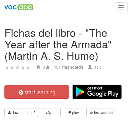
Toggl
navig
Fichas del libro - "The
Year after the Armada"
(Martin A. S. Hume)
0
101 flashcards
lack
start learning
download mp3
print
play
test yourself