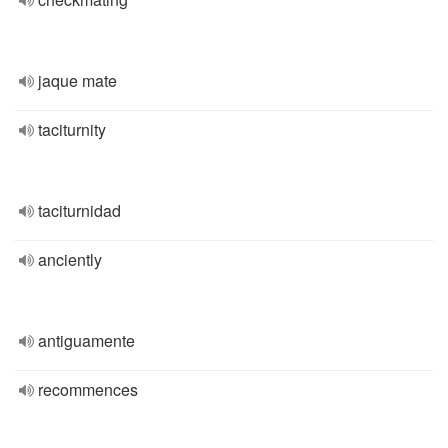
jaque mate
taciturnity
taciturnidad
anciently
antiguamente
recommences