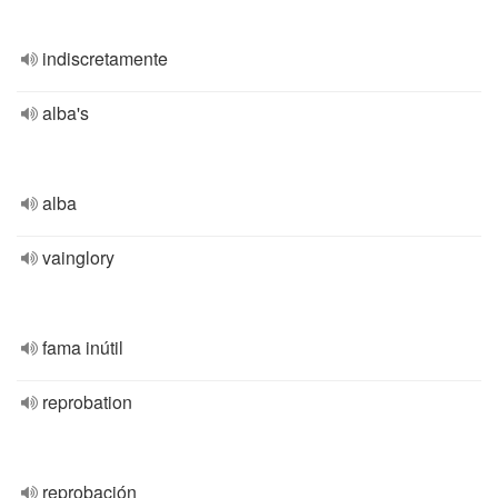
indiscretamente
alba's
alba
vainglory
fama inútil
reprobation
reprobación