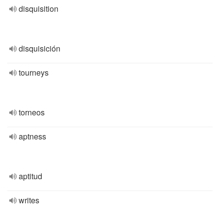
disquisition
disquisición
tourneys
torneos
aptness
aptitud
writes