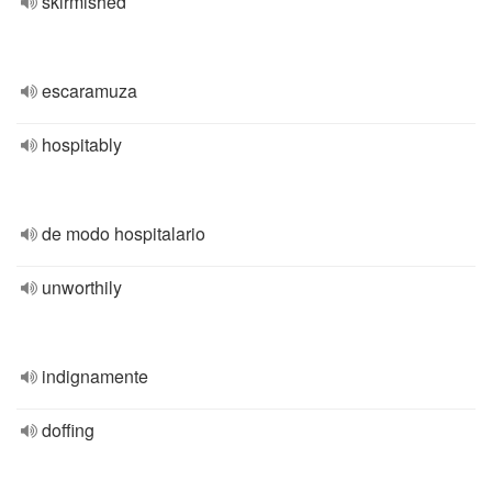
skirmished
escaramuza
hospitably
de modo hospitalario
unworthily
indignamente
doffing