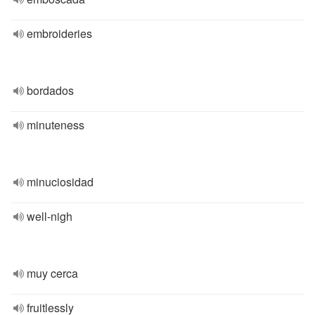
embroideries
bordados
minuteness
minuciosidad
well-nigh
muy cerca
fruitlessly