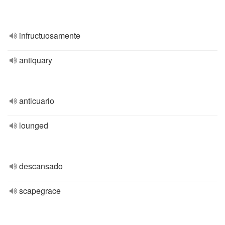
infructuosamente
antiquary
anticuario
lounged
descansado
scapegrace