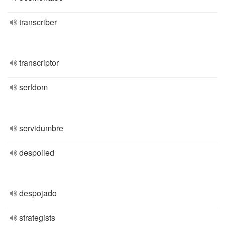
transcriber
transcriptor
serfdom
servidumbre
despoiled
despojado
strategists