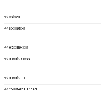
eslavo
spoliation
expoliación
conciseness
concisión
counterbalanced