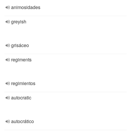
animosidades
greyish
grisáceo
regiments
regimientos
autocratic
autocrático