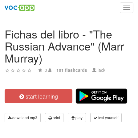
Toggl
navig
Fichas del libro - "The
Russian Advance" (Marr
Murray)
0
101 flashcards
lack
start learning
download mp3
print
play
test yourself