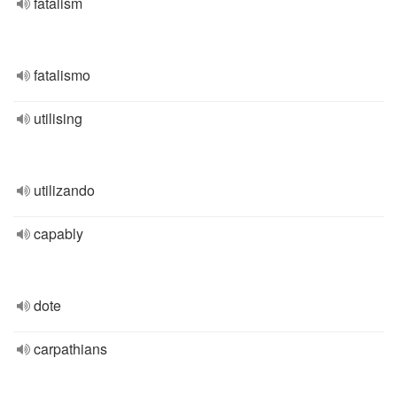
fatalism
fatalismo
utilising
utilizando
capably
dote
carpathians