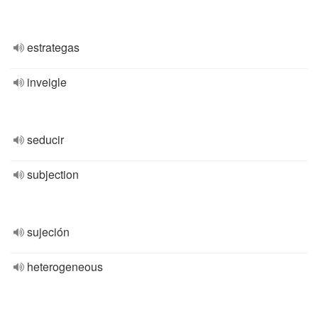
estrategas
inveigle
seducir
subjection
sujeción
heterogeneous