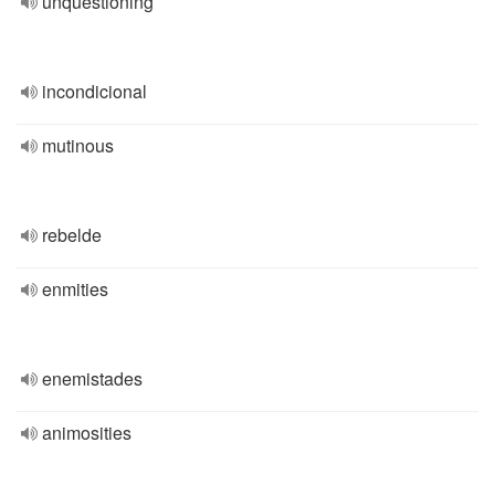
unquestioning
incondicional
mutinous
rebelde
enmities
enemistades
animosities