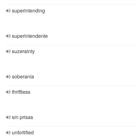
superintending
superintendente
suzerainty
soberanía
thriftless
sin prisas
unfortified