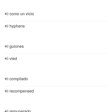
como un vicio
hyphens
guiones
vied
compilado
recompensed
remunerado