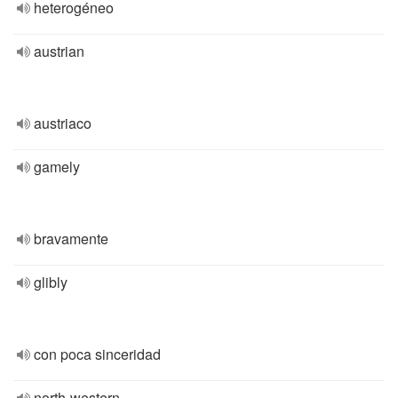
heterogéneo
austrian
austriaco
gamely
bravamente
glibly
con poca sinceridad
north-western