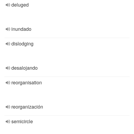
deluged
inundado
dislodging
desalojando
reorganisation
reorganización
semicircle