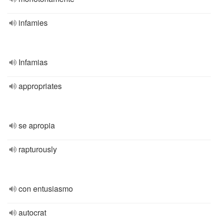
infamies
Infamias
appropriates
se apropia
rapturously
con entusiasmo
autocrat