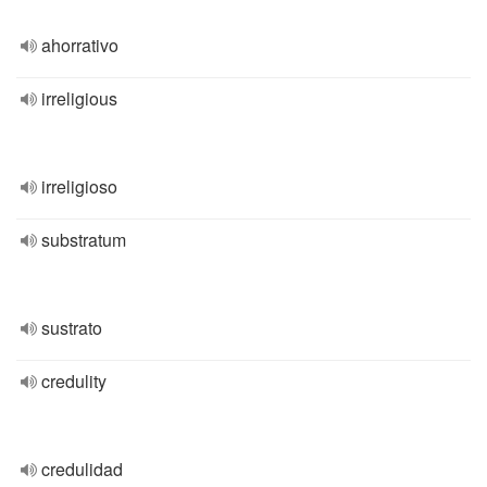
ahorrativo
irreligious
irreligioso
substratum
sustrato
credulity
credulidad