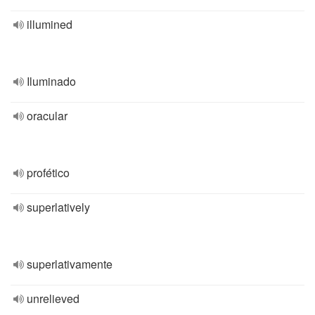
illumined
Iluminado
oracular
profético
superlatively
superlativamente
unrelieved