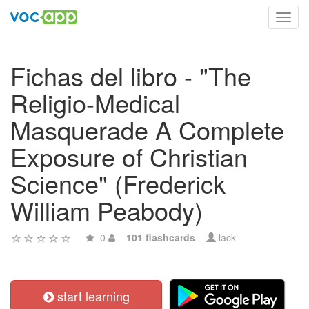
Toggl
navig
Fichas del libro - "The
Religio-Medical
Masquerade A Complete
Exposure of Christian
Science" (Frederick
William Peabody)
0
101 flashcards
lack
start learning