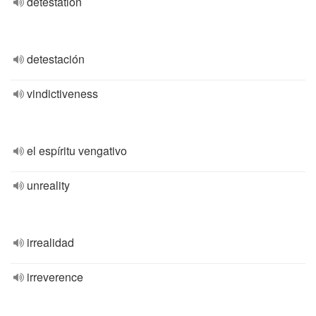
detestation
detestación
vindictiveness
el espíritu vengativo
unreality
irrealidad
irreverence