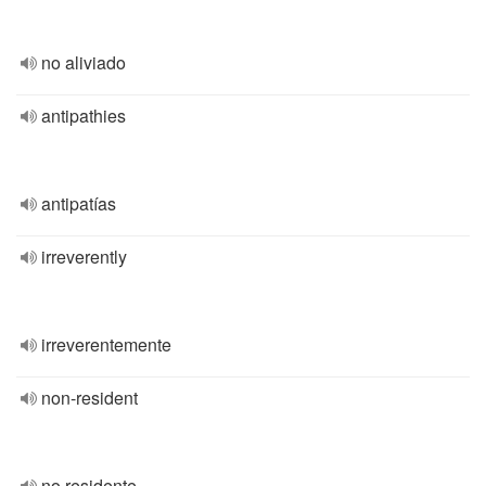
no aliviado
antipathies
antipatías
irreverently
irreverentemente
non-resident
no residente