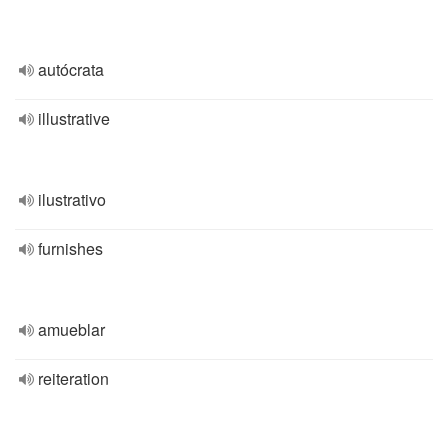
autócrata
illustrative
ilustrativo
furnishes
amueblar
reiteration