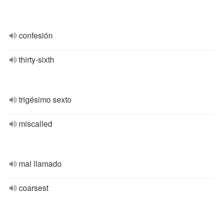
confesión
thirty-sixth
trigésimo sexto
miscalled
mal llamado
coarsest