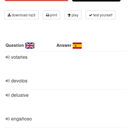
download mp3
print
play
test yourself
Question
Answer
votaries
devotos
delusive
engañoso