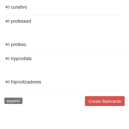
curativo
professed
profeso
hypnotists
hipnotizadores
español
Create flashcards