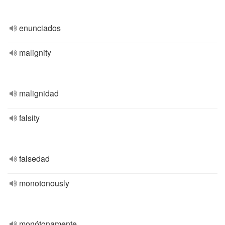
enunciados
malignity
malignidad
falsity
falsedad
monotonously
monótonamente