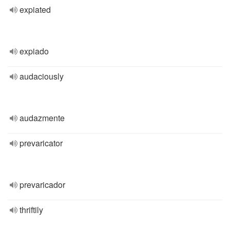
expiated
expiado
audaciously
audazmente
prevaricator
prevaricador
thriftily