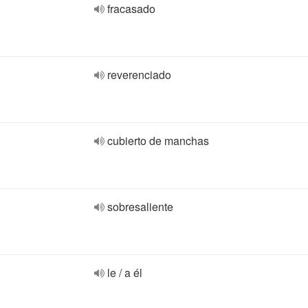
fracasado
reverenciado
cubierto de manchas
sobresaliente
le / a él