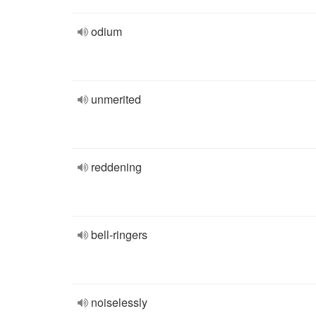
odium
unmerited
reddening
bell-ringers
noiselessly