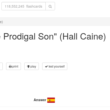
e)
e Prodigal Son" (Hall Caine)
print
play
test yourself
Answer