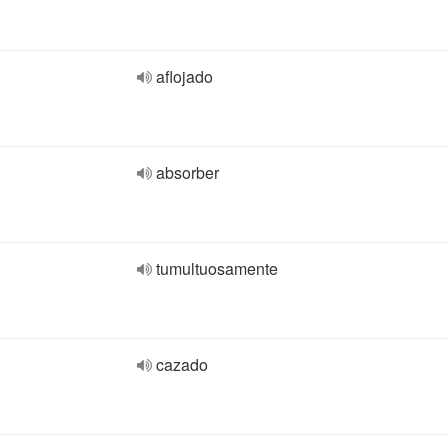
aflojado
absorber
tumultuosamente
cazado