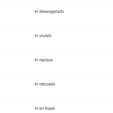
desengañado
ululato
repique
retozado
en tropel