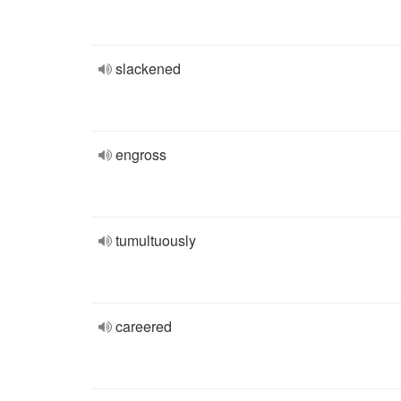
slackened
engross
tumultuously
careered