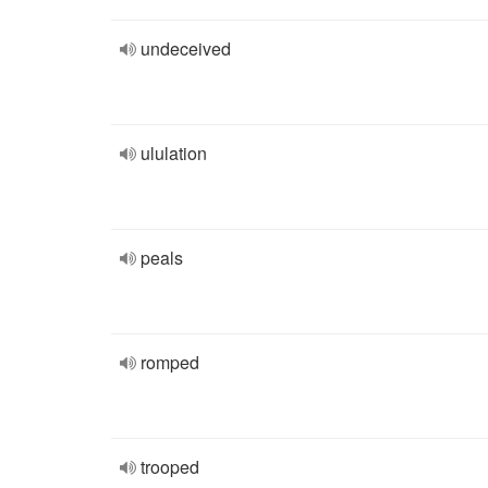
undeceived
ululation
peals
romped
trooped