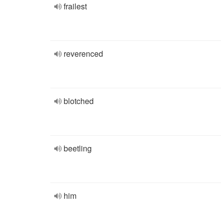
frailest
reverenced
blotched
beetling
him