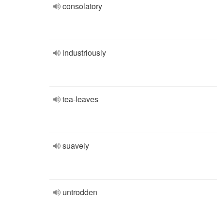
consolatory
industriously
tea-leaves
suavely
untrodden