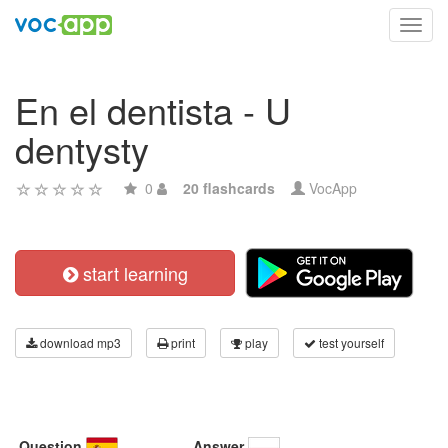
Toggl
navig
En el dentista - U
dentysty
0
20 flashcards
VocApp
start learning
download mp3
print
play
test yourself
Question
Answer