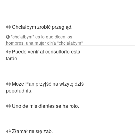
Chciałbym zrobić przegląd.
"chciałbym" es lo que dicen los
hombres, una mujer diría "chciałabym"
Puede venir al consultorio esta
tarde.
Może Pan przyjść na wizytę dziś
popołudniu.
Uno de mis dientes se ha roto.
Złamał mi się ząb.