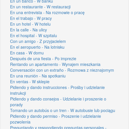
En un banco - W banku
En un restaurante - W restauracji
En una entrevista - Na rozmowie o pracę
En el trabajo - W pracy
En un hotel - W hotelu
En la calle - Na ulicy
En el hospital - W szpitalu
Con un amigo - Z przyjacielem
En el aeropuerto - Na lotnisku
En casa - W domu
Después de una fiesta - Po imprezie
Rentando un apartamento - Wynajem mieszkania
Conversación con un extraño - Rozmowa z nieznajomym
En una reunión - Na spotkaniu
En ventas - W sklepie
Pidiendo y dando instrucciones - Prośby i udzielanie
instrukcji
Pidiendo y dando consejos - Udzielanie i proszenie o
porady
Tomando un autobús o un tren - W autobusie lub pociągu
Pidiendo y dando permiso - Proszenie i udzielanie
pozwolenia
Preguntando y respondiendo preguntas personales -