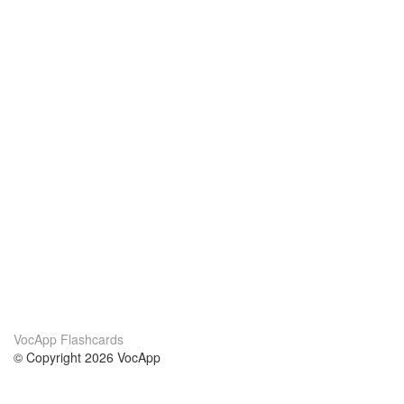
VocApp Flashcards
© Copyright 2026 VocApp
02-798 Mielczarskiego 8/58